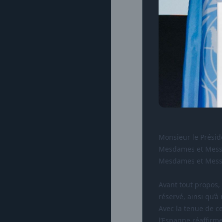
Monsieur le Présid
Mesdames et Messi
Mesdames et Mess
Avant tout propos, 
réservé, ainsi qu’
Avec la tenue de c
l’Espagne réaffirm