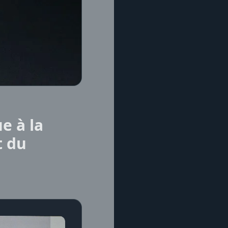
e à la
t du