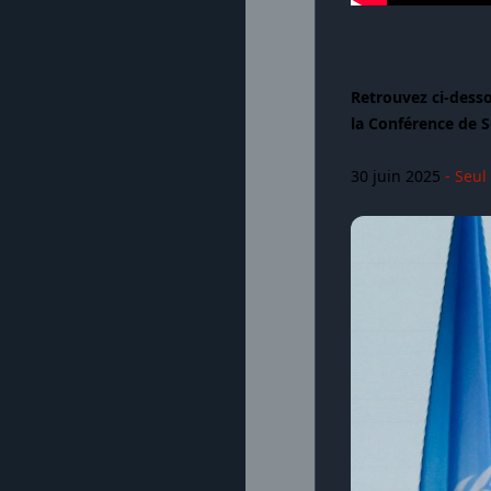
Retrouvez ci-desso
la Conférence de S
30 juin 2025
- Seul