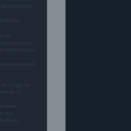
le développement.
 la bonne
our de
 importante dans
 solidaire et plus
rable et solidaire
 de corriger les
internes de
vernance
on plus
ton Woods,