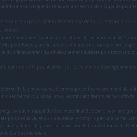
 multiforme qui risque de reléguer au second plan l’agenda pour 
uvernement espagnol et la Présidence de la Conférence pour
travaux.
étaire Général des Nations Unies et tous les acteurs mobilisés aut
ville pour l’action, un document ambitieux qui marque une étape
tive d’un financement du développement durable plus innovant, plus
ambitions ne suffit pas. Avancer sur le chemin du développement du
n.
 réforme de la gouvernance économique et financière mondiale afin
émiques hérités du passé, et qui continuent d’entraver nos efforts 
Sénégal soutient l’appel du Document final de Séville pour une gou
e plus inclusive, et plus équitable, y compris par une participati
ys du sud dans le processus décisionnel des institutions de Bret
et la Banque mondiale.