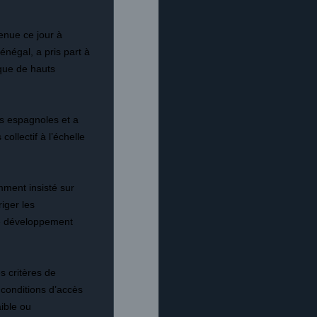
enue ce jour à
négal, a pris part à
 que de hauts
és espagnoles et a
llectif à l’échelle
mment insisté sur
iger les
de développement
s critères de
 conditions d’accès
ible ou