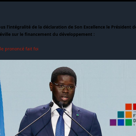
us l’intégralité de la déclaration de Son Excellence le Président d
éville sur le financement du développement :
 le prononcé fait foi