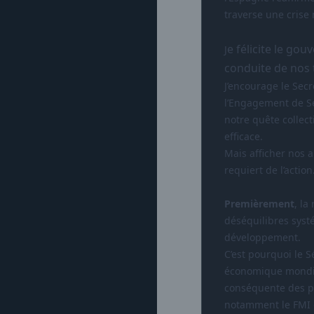
traverse une crise
e félicite le go
J
conduite de nos 
J’encourage le Secr
l’Engagement de Sé
notre quête collec
efficace.
Mais afficher nos 
requiert de l’actio
Premièrement
, la
déséquilibres syst
développement.
C’est pourquoi le 
économique mondial
conséquente des pa
notamment le FMI 