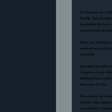
À l’occasion de la 
Séville, Son Excell
la plénière de haut
responsables d’organ
Dans son allocution,
exprimé sa reconnai
mondiale.
Abordant les défis s
l’urgence d’une réf
déséquilibres systé
des pays du Sud.
Par ailleurs, le Pr
notation des agences
au crédit et à alou