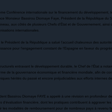
4ème Conférence internationale sur le financement du développement, t
ence Monsieur Bassirou Diomaye Faye, Président de la République du Sé
 niveau, aux côtés de plusieurs Chefs d’État et de Gouvernement, ainsi
isations internationales.
 le Président de la République a salué l’accueil chaleureux des autorit
ssance pour l’engagement constant de l’Espagne en faveur du progrès co
tructurels entravant le développement durable, le Chef de l’État a nota
orme de la gouvernance économique et financière mondiale, afin de corr
miques hérités du passé et encore préjudiciables aux efforts internes 
ésident Bassirou Diomaye FAYE a appelé à une révision en profondeur de
 d’évaluation financière, dont les pratiques contribuent à aggraver les
rdir les modalités de remboursement pour de nombreux pays à revenu fa