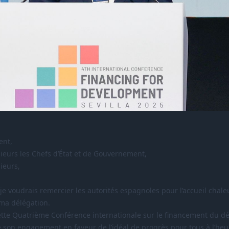
ent,
eurs les Chefs d’État et de Gouvernement,
ieurs,
je voudrais remercier les autorités espagnoles pour l’accueil chale
à ma délégation.
ette Quatrième Conférence internationale sur le financement du 
e son engagement en faveur de l’idéal de progrès pour tous à l’he