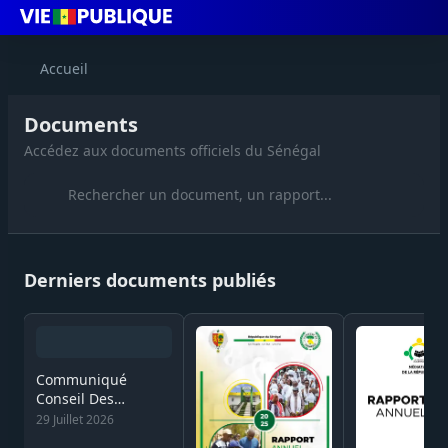
Accueil
Documents
Accédez aux documents officiels du Sénégal
Derniers documents publiés
Communiqué
Conseil Des
Ministres du 29
29 Juillet 2026
Juillet 2026