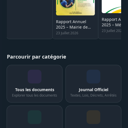
Rapport Annu
Rapport Annuel
2025 – Média
2025 – Mairie de
de la Républ
23 Juillet 2026
Khombole (Sénégal)
23 Juillet 2026
(Sénégal)
Parcourir par catégorie
Tous les documents
Journal Officiel
Explorer tous les documents
Textes, Lois, Décrets, Arrêtés