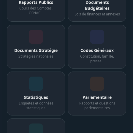
Rapports Publics
Documents
Budgétaires
Cours des Comptes,
OFNAC...
Lois de finances et annexes
Documents Stratégie
Codes Généraux
Stratégies nationales
Constitution, famille,
presse...
Statistiques
Parlementaire
Enquêtes et données
Rapports et questions
statistiques
parlementaires