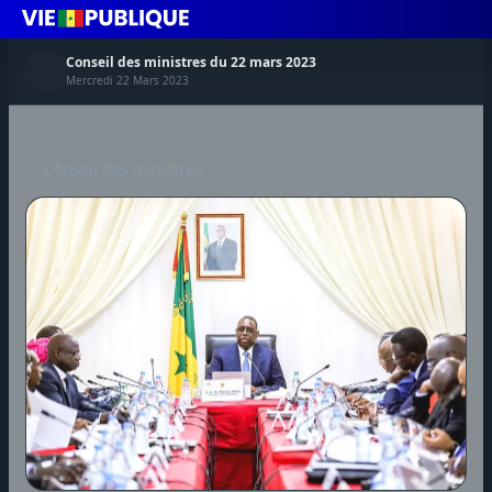
Conseil des ministres du 22 mars 2023
Mercredi 22 Mars 2023
Conseil des ministres