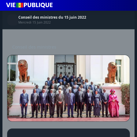
Conseil des ministres du 15 juin 2022
Mercredi 15 Juin 2022
Conseil des ministres