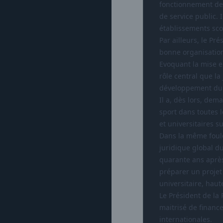
fonctionnement des 
de service public. 
établissements sco
Par ailleurs, le Pré
bonne organisatio
Evoquant la mise en
rôle central que la
développement du s
Il a, dès lors, de
sport dans toutes l
et universitaires s
Dans la même foulé
juridique global du
quarante ans après
préparer un projet 
universitaire, hau
Le Président de la
maitrisé de financ
internationales.