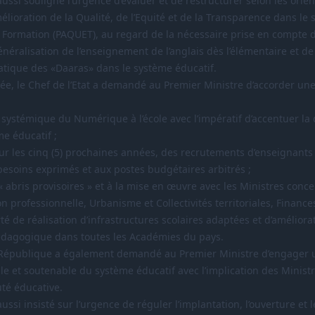
 aussi souligné l’urgence d’évaluer et de restructurer selon les orie
lioration de la Qualité, de l’Equité et de la Transparence dans le 
la Formation (PAQUET), au regard de la nécessaire prise en compte 
énéralisation de l’enseignement de l’anglais dès l’élémentaire et de 
tique des «Daaras» dans le système éducatif.
e, le Chef de l’Etat a demandé au Premier Ministre d’accorder une
ystémique du Numérique à l’école avec l’impératif d’accentuer la d
me éducatif ;
 sur les cinq (5) prochaines années, des recrutements d’enseignants
besoins exprimés et aux postes budgétaires arbitrés ;
 « abris provisoires » et à la mise en œuvre avec les Ministres conc
n professionnelle, Urbanisme et Collectivités territoriales, Finance
 de réalisation d’infrastructures scolaires adaptées et d’améliora
édagogique dans toutes les Académies du pays.
 République a également demandé au Premier Ministre d’engager un
e et soutenable du système éducatif avec l’implication des Minist
té éducative.
aussi insisté sur l’urgence de réguler l’implantation, l’ouverture et 