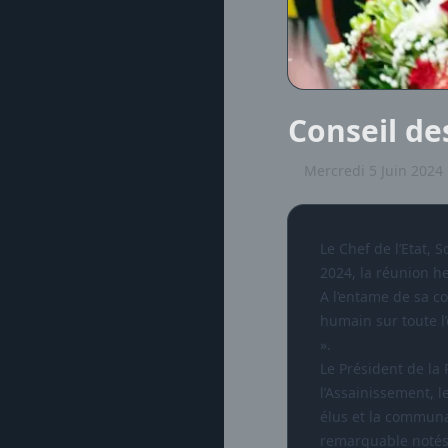
Conseil de
Mercredi 5 Juin 2024
Le Chef de l’Etat,
2024, la réunion h
A l’entame de sa co
humain sur toute l
».
Le Président de la 
l’Assainissement, l
élus et la communa
remarquable notés 