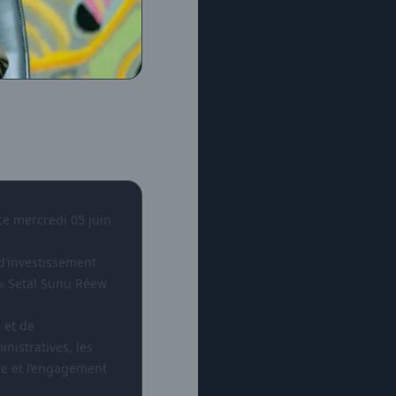
ce mercredi 05 juin
 d’investissement
 « Setal Sunu Réew
 et de
inistratives, les
le et l’engagement