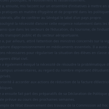
écoles publiques, le reboisement et l’assainissement.
 a, ensuite, mis l’accent sur un ensemble d’initiatives à mettre e
s pratiques en matière d’hygiène et de propreté dans les politique
tériels, afin de conférer au Sénégal le label d’un pays propre.
a souligné la nécessité d’ancrer cette exigence notamment dans les 
ainsi que dans les secteurs de l’éducation, du tourisme, de l’indu
 du transport public et du secteur aéroportuaire.
 a, par ailleurs, attiré l’attention des ministres concernés sur la vi
rupture d’approvisionnement en médicaments essentiels. Il a aussi
ions nécessaires pour régulariser la situation des élèves en classe
piers d’état civil.
e a également évoqué la nécessité de résoudre la problématique de
campus universitaires, au regard du nombre important d’étudiants
privés.
 priorité à accorder aux actions de réduction de la facture d’électric
bliques.
 a ensuite fait part des préparatifs de sa Déclaration de Politique
ale prévue au cours des prochaines semaines.
 compte de l’état d’avancement des travaux de la Commission ad ho