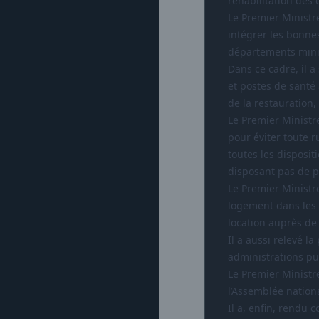
réhabilitation des 
Le Premier Ministre
intégrer les bonne
départements minis
Dans ce cadre, il 
et postes de santé 
de la restauration,
Le Premier Ministre
pour éviter toute 
toutes les disposit
disposant pas de pa
Le Premier Ministr
logement dans les 
location auprès de 
Il a aussi relevé la
administrations pu
Le Premier Ministre
l’Assemblée nation
Il a, enfin, rendu