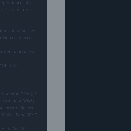
s dépendances du
u Président de la
munication sur les
x Lieux saints de
ournée nationale «
2024 et des
 est nommé Délégué
ame Aminata SOW ;
ceptionnelle, est
e Maître Papa SENE
de la Société