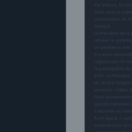
Par ailleurs, le Ch
2024, sous la super
construction, de ré
Sénégal.
Le Président de la 
rénover le système
en cohérence avec 
Il a aussi demandé
rapport avec le Co
la participation d
Enfin, le Présiden
de rendre compte r
Jeunesse « Dakar 2
Dans sa communicat
journée nationale 
à accorder au reno
À cet égard, il co
scolaires pour anc