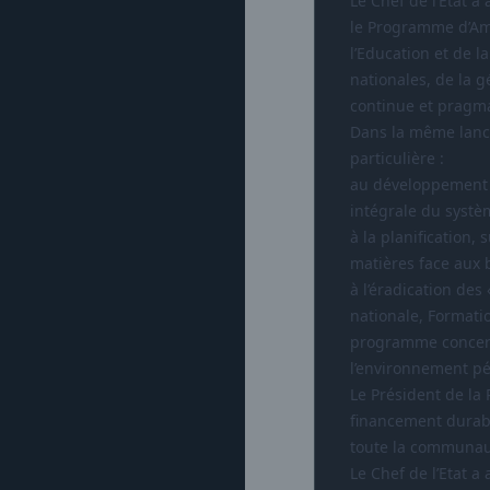
Le Chef de l’Etat a
le Programme d’Amé
l’Education et de 
nationales, de la g
continue et pragma
Dans la même lancé
particulière :
au développement s
intégrale du systè
à la planification,
matières face aux 
à l’éradication des
nationale, Formatio
programme concerté
l’environnement p
Le Président de la
financement durabl
toute la communau
Le Chef de l’Etat a 