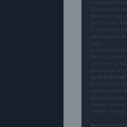
Contrôle et de la v
Domaine public mar
République dans le
AU TITRE DES COM
Le Ministre des Inf
perturbations noté
l’Islam ;
Le Ministre de l’Hy
Setal Sunu Réew » t
Le Ministre du Tour
perspectives de re
AU TITRE DES MES
Le Président de la 
Monsieur Matar SE
général à la Prote
Madame Amsatou Sow
nommée Président 
;
Monsieur Papa Toby