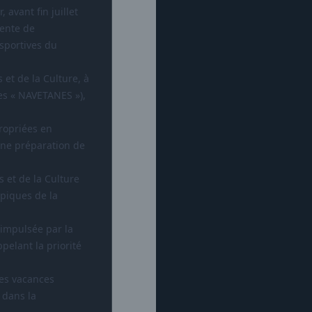
 avant fin juillet
iente de
 sportives du
 et de la Culture, à
es « NAVETANES »),
ropriées en
nne préparation de
 et de la Culture
piques de la
impulsée par la
pelant la priorité
nes vacances
 dans la