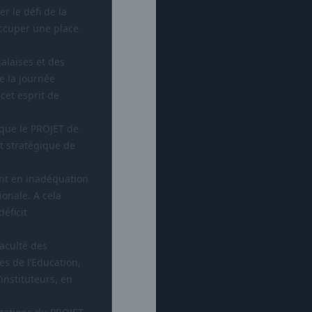
r le défi de la
occuper une place
galaises et des
de la journée
 cet esprit de
 que le PROJET de
t stratégique de
ont en inadéquation
ionale. A cela
éficit
Faculté des
es de l’Education,
instituteurs, en