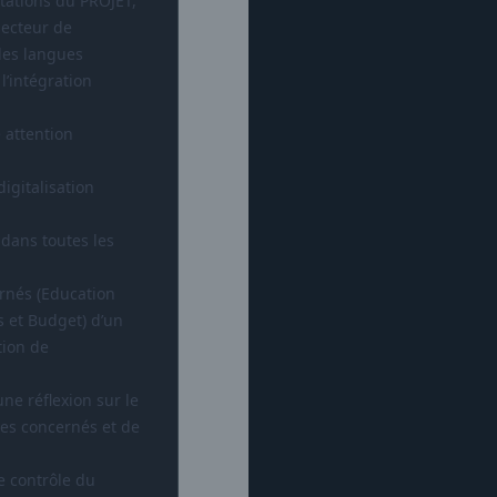
ntations du PROJET,
secteur de
des langues
l’intégration
 attention
igitalisation
 dans toutes les
ernés (Education
s et Budget) d’un
tion de
e réflexion sur le
res concernés et de
le contrôle du