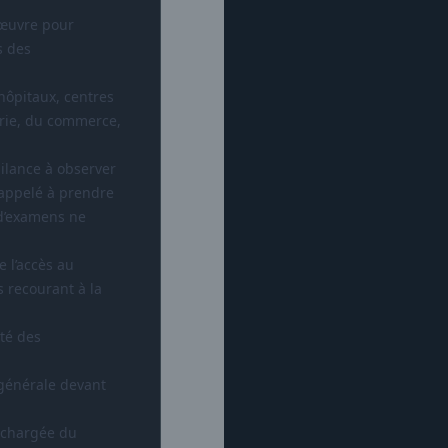
n œuvre pour
s des
hôpitaux, centres
strie, du commerce,
gilance à observer
 appelé à prendre
 d’examens ne
 l’accès au
 recourant à la
ité des
 générale devant
c chargée du