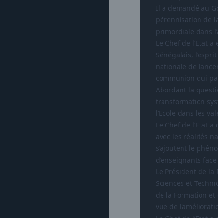
Il a demandé au Gou
pérennisation de l
primordiale dans l’
Le Chef de l’Etat a
Sénégalais, l’espri
nationale de lancem
communion qui part
Abordant la questi
transformation sys
l’Ecole dans les va
Le Chef de l’Etat 
avec les réalités n
s’ajoutent le phéno
d’enseignants face 
Le Président de la
Sciences et Techniq
de la Formation et 
vue de l’améliorat