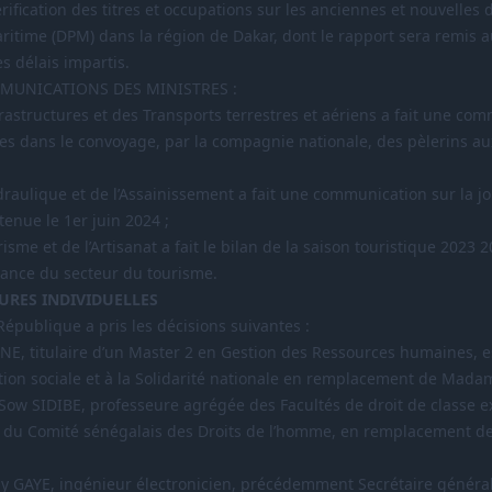
érification des titres et occupations sur les anciennes et nouvelle
itime (DPM) dans la région de Dakar, dont le rapport sera remis a
s délais impartis.
MUNICATIONS DES MINISTRES :
rastructures et des Transports terrestres et aériens a fait une com
es dans le convoyage, par la compagnie nationale, des pèlerins au
draulique et de l’Assainissement a fait une communication sur la j
enue le 1er juin 2024 ;
isme et de l’Artisanat a fait le bilan de la saison touristique 2023 
lance du secteur du tourisme.
URES INDIVIDUELLES
République a pris les décisions suivantes :
NE, titulaire d’un Master 2 en Gestion des Ressources humaines,
ction sociale et à la Solidarité nationale en remplacement de Mad
 SIDIBE, professeure agrégée des Facultés de droit de classe ex
du Comité sénégalais des Droits de l’homme, en remplacement d
 GAYE, ingénieur électronicien, précédemment Secrétaire général 