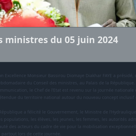
s ministres du 05 juin 2024
 Son Excellence Monsieur Bassirou Diomaye Diakhar FAYE a présidé, 
ebdomadaire du Conseil des ministres, au Palais de la République.
mmunication, le Chef de l’Etat est revenu sur la journée nationale
’étendue du territoire national autour du nouveau concept inclusif
République a félicité le Gouvernement, le Ministre de l’Hydraulique
es populations, les élèves, les jeunes, les femmes, les autorités adm
uté des acteurs du cadre de vie pour la mobilisation exceptionnel
partout lors de cette journée.