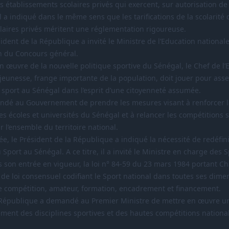
établissements scolaires privés qui exercent, sur autorisation de 
Il a indiqué dans le même sens que les tarifications de la scolarité 
laires privés méritent une réglementation rigoureuse.
sident de la République a invité le Ministre de l’Education nationale 
n du Concours général.
 œuvre de la nouvelle politique sportive du Sénégal, le Chef de l’E
 jeunesse, frange importante de la population, doit jouer pour asse
port au Sénégal dans l’esprit d’une citoyenneté assumée.
mandé au Gouvernement de prendre les mesures visant à renforcer 
es écoles et universités du Sénégal et à relancer les compétitions s
ur l’ensemble du territoire national.
e, le Président de la République a indiqué la nécessité de redéfini
 Sport au Sénégal. A ce titre, il a invité le Ministre en charge des S
 son entrée en vigueur, la loi n° 84-59 du 23 mars 1984 portant Ch
de loi consensuel codifiant le Sport national dans toutes ses dimen
te compétition, amateur, formation, encadrement et financement.
 République a demandé au Premier Ministre de mettre en œuvre un
ement des disciplines sportives et des hautes compétitions nationa