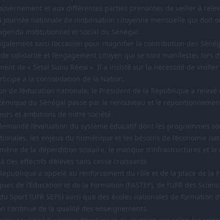
vernement et aux différentes parties prenantes de veiller à releve
a journée nationale de mobilisation citoyenne mensuelle qui doit 
agenda institutionnel et social du Sénégal.
 également saisi l’occasion pour magnifier la contribution des Séné
t de solidarité et l’engagement citoyen qui se sont manifestés lors 
ent de « Setal Sunu Réew ». Il a insisté sur la nécessité de vivifier
icipe à la consolidation de la Nation.
on de l’éducation nationale, le Président de la République a relevé
témique du Sénégal passe par le renouveau et le repositionnemen
leurs et ambitions de notre société.
a demandé l’évaluation du système éducatif dont les programmes s
ationales, les enjeux du numérique et les besoins de l’économie nat
mène de la déperdition scolaire, le manque d’infrastructures et le d
à des effectifs d’élèves sans cesse croissants.
 République a appelé au renforcement du rôle et de la place de la 
ues de l’Education et de la Formation (FASTEF), de l’UFR des Scienc
du Sport (UFR SEFS) ainsi que des écoles nationales de formation d’
ion continue de la qualité des enseignements.