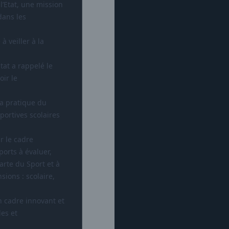
l’Etat, une mission
dans les
à veiller à la
tat a rappelé le
oir le
la pratique du
portives scolaires
r le cadre
ports à évaluer,
arte du Sport et à
sions : scolaire,
 cadre innovant et
les et