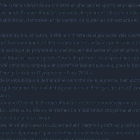
ef de l’Etat a demandé au Ministre en charge des Sports de proposer,
vision du Premier Ministre, une nouvelle politique efficace et effic
habilitation, d’entretien et de gestion de toutes les infrastructures
République a, en outre, invité le Ministre de la Jeunesse, des Sports
 de fonctionnement et de coordination des activités de Vacances (l
la politique de promotion d’une citoyenneté active et constructive.
 au Ministre en charge des Sports de prendre les dispositions app
mité national Olympique et Sportif sénégalais (CNOSS), pour la bo
u Sénégal aux Jeux Olympiques « Paris 2024 ».
t de la République a demandé au Ministre de la Jeunesse, des Sports
égulièrement du suivi de l’organisation au Sénégal, des Jeux Olym
026 ».
ion au Conseil, le Premier Ministre a relevé la bonne dynamique 
du « Setal Sunu Réew » en termes de mobilisation citoyenne, en rap
uveau du service civique.
mpte, en relation avec le Gouvernement, mettre à profit les prochai
rer cette dynamique, par la mobilisation de volontaires notamment