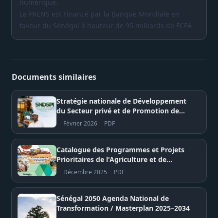
numérique.
Le PAENS est Financé par la Banque Mondiale en
faveur du Sénégal à hauteur de 95 milliards de FCFA
Documents similaires
Stratégie nationale de Développement
du Secteur privé et de Promotion de
l’Investissement (SNDSPI)
Février 2026
PDF
Catalogue des Programmes et Projets
Prioritaires de l'Agriculture et de
l'Élevage - Sénégal 2050
Décembre 2025
PDF
Sénégal 2050 Agenda National de
Transformation / Masterplan 2025–2034