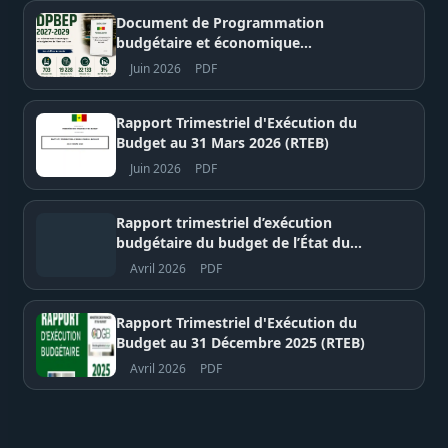
Document de Programmation
budgétaire et économique
pluriannuelle (DPBEP) 2027-2029 –
Juin 2026
PDF
Sénégal
Rapport Trimestriel d'Exécution du
Budget au 31 Mars 2026 (RTEB)
Juin 2026
PDF
Rapport trimestriel d’exécution
budgétaire du budget de l’État du
Sénégal au 31 décembre 2025 –
Avril 2026
PDF
Ministère des Finances et du Budget
Rapport Trimestriel d'Exécution du
Budget au 31 Décembre 2025 (RTEB)
Avril 2026
PDF