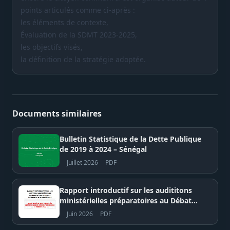
points articulés comme ci-après :
les éléments de contexte,
Évaluation de la SDMT 2023-2025,
les objectifs visés,
la définition de la stratégie adoptée.
Documents similaires
Bulletin Statistique de la Dette Publique
de 2019 à 2024 – Sénégal
Juillet 2026
PDF
Rapport introductif sur les audititons
ministérielles préparatoires au Débat
d'Orientation Budgétaire (DOB) pour
Juin 2026
PDF
2027 – Assemblée nationale du Sénégal