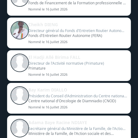
Formation professionnelle et technique (3FPT)
Fonds de Financement de la Formation professionnelle et
technique (3FPT)
Nommé le 16 Juillet 2026
Cheikh DIENG
Directeur général du Fonds d'Entretien Routier Autonome
(FERA)
Fonds d'Entretien Routier Autonome (FERA)
Nommé le 16 Juillet 2026
El Hadji Allé Birima FALL
Directeur de l'Activité normative (Primature)
Primature
Nommé le 16 Juillet 2026
Bay Karim DIALLO
Président du Conseil d'Administration du Centre national
d'Oncologie de Diamniadio (CNOD)
Centre national d'Oncologie de Diamniadio (CNOD)
Nommé le 16 Juillet 2026
Adama Baye Racine NDIAYE
Secrétaire général du Ministère de la Famille, de l'Action
sociale et des Solidarités
Ministère de la Famille, de l'Action sociale et des