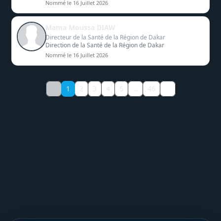
Solidarités
Nommé le 16 Juillet 2026
Mama Moussa DIAW
Directeur de la Santé de la Région de Dakar
Direction de la Santé de la Région de Dakar
Nommé le 16 Juillet 2026
1
2
3
4
5
…
46