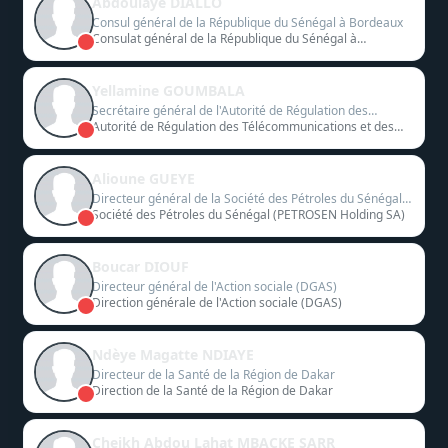
Abdoulaye DIALLO
Consul général de la République du Sénégal à Bordeaux
Consulat général de la République du Sénégal à
Bordeaux
Yellamine GOUMBALA
Secrétaire général de l'Autorité de Régulation des
Télécommunications et des Postes (ARTP)
Autorité de Régulation des Télécommunications et des
Postes
Alioune GUEYE
Directeur général de la Société des Pétroles du Sénégal
(PETROSEN Holding SA)
Société des Pétroles du Sénégal (PETROSEN Holding SA)
Boucar DIOUF
Directeur général de l'Action sociale (DGAS)
Direction générale de l'Action sociale (DGAS)
Ndèye Magatte NDIAYE
Directeur de la Santé de la Région de Dakar
Direction de la Santé de la Région de Dakar
Cheikh Abdou Lahat MBACKE SARR