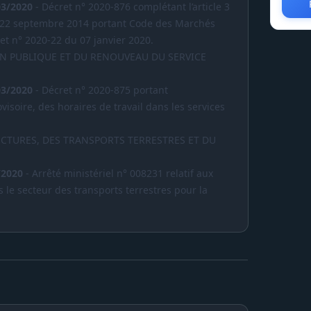
03/2020
- Décret n° 2020-876 complétant l’article 3
 22 septembre 2014 portant Code des Marchés
ret n° 2020-22 du 07 janvier 2020.
ON PUBLIQUE ET DU RENOUVEAU DU SERVICE
03/2020
- Décret n° 2020-875 portant
isoire, des horaires de travail dans les services
CTURES, DES TRANSPORTS TERRESTRES ET DU
/2020
- Arrêté ministériel n° 008231 relatif aux
 le secteur des transports terrestres pour la