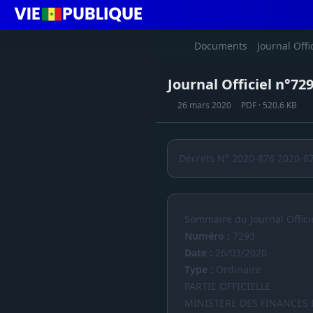
Documents
Journal Offi
Journal Officiel n°72
26 mars 2020
PDF · 520.6 KB
Décrets N° 2020-876 2020-8
Sommaire du Journal Offici
Numéro :
7293
Date :
26/03/2020
Type :
Ordinaire
PARTIE OFFICIELLE
MINISTERE DES FINANCES 