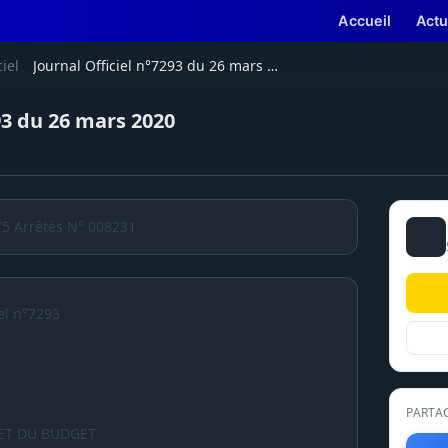
Accueil
Actu
ciel
Journal Officiel n°7293 du 26 mars 2020
93 du 26 mars 2020
75 Arrêtés N° 008231
el n°7293
PARTA
ET DU BUDGET