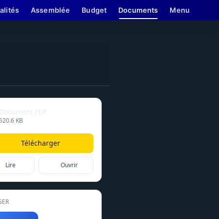
alités
Assemblée
Budget
Documents
Menu
Document PDF
520.6 KB
Télécharger
Lire
Ouvrir
GER