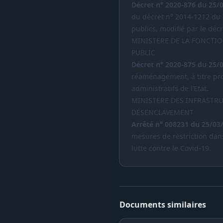
Décret n° 2020-876 du 25/
du décret n° 2014-1212 du
publics, modifié par le déc
MINISTERE DE LA FONCTI
PUBLIC
Décret n° 2020-875 du 25/
réaménagement, à titre prov
administratifs de l’Etat.
MINISTERE DES INFRASTRU
DÉSENCLAVEMENT
Arrêté n° 008231 du 25/03
mesures de restriction dans
lutte contre le Covid-19.
Documents similaires