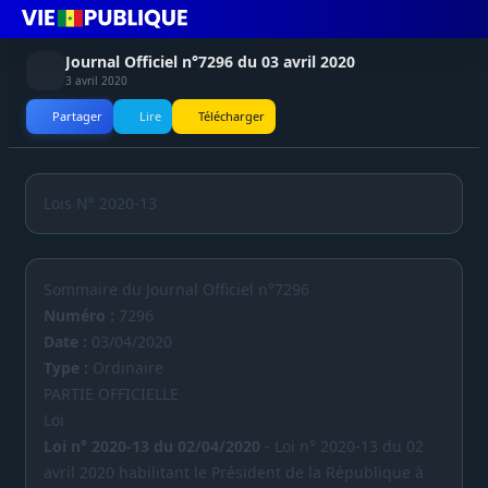
Journal Officiel n°7296 du 03 avril 2020
3 avril 2020
Partager
Lire
Télécharger
Lois N° 2020-13
Sommaire du Journal Officiel n°7296
Numéro :
7296
Date :
03/04/2020
Type :
Ordinaire
PARTIE OFFICIELLE
Loi
Loi n° 2020-13 du 02/04/2020
- Loi n° 2020-13 du 02
avril 2020 habilitant le Président de la République à