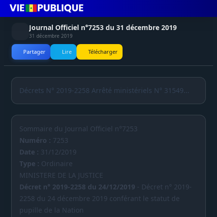
Journal Officiel n°7253 du 31 décembre 2019
31 décembre 2019
Partager
Lire
Télécharger
Décrets N° 2019-2258 Arrêté ministériels N° 31549...
Sommaire du Journal Officiel n°7253
Numéro :
7253
Date :
31/12/2019
Type :
Ordinaire
MINISTERE DE LA JUSTICE
Décret n° 2019-2258 du 24/12/2019
- Décret n° 2019-
2258 du 24 décembre 2019 conférant le statut de
pupille de la Nation