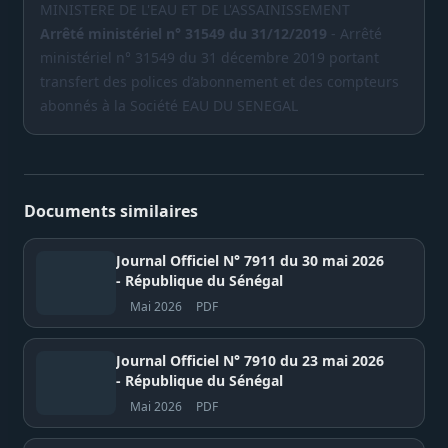
MINISTERE DE L'EAU ET DE L'ASSAINISSEMENT
Arrêté ministériel n° 31549 du 31/12/2019
- Arrêté
ministériel n° 31549 du 31 décembre 2019 portant
transfert des polices d’abonnement et des compteurs
abonnés à la Société EAU DU SENEGAL
Documents similaires
Journal Officiel N° 7911 du 30 mai 2026
- République du Sénégal
Mai 2026
PDF
Journal Officiel N° 7910 du 23 mai 2026
- République du Sénégal
Mai 2026
PDF