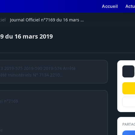
Accueil
Actu
ciel
Journal Officiel n°7169 du 16 mars 2019
69 du 16 mars 2019
13 2019-575 2019-590 2019-574 Arrêté
êté ministériels N° 7134 2210...
el n°7169
PARTA
ue