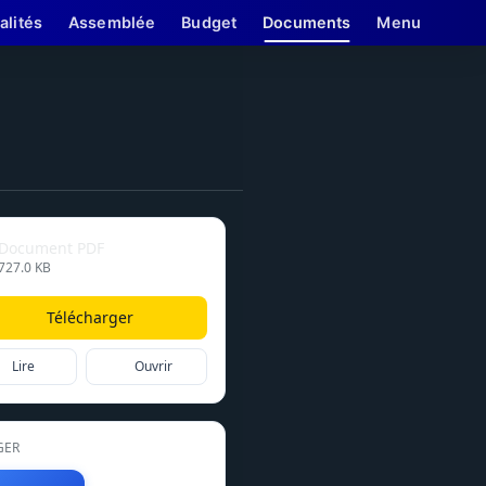
alités
Assemblée
Budget
Documents
Menu
Document PDF
727.0 KB
Télécharger
Lire
Ouvrir
GER