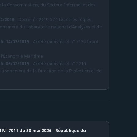
 la Consommation, du Secteur Informel et des
02/2019
- Décret n° 2019-574 fixant les règles
onnement du Laboratoire national d’Analyses et de
 du 14/03/2019
- Arrêté ministériel n° 7134 fixant
e l'Économie Maritime
 du 06/02/2019
- Arrêté ministériel n° 2210
ctionnement de la Direction de la Protection et de
el N° 7911 du 30 mai 2026 - République du