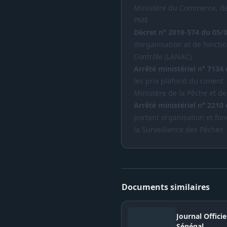
Ministère du Commerce, de
PME
Décret n° 2019-574 du 05/
d’organisation et de foncti
Contrôle (LANAC)
Arrêté ministériel n° 7134
les prix plafond du ciment
Ministère de la Pêche et d
Arrêté ministériel n° 2210
portant organisation et fon
la Surveillance des Pêches
Documents similaires
Journal Offici
Sénégal