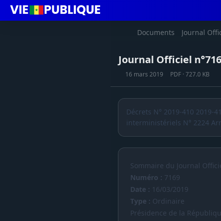
Documents
Journal Offi
Journal Officiel n°71
16 mars 2019
PDF · 727.0 KB
Décrets N° 2019-410 2019-4
interministériels N° 2224 Arr
Sommaire du Journal Offici
Numéro :
7169
Date :
16/03/2019
Type :
Ordinaire
Présidence de la Républiq