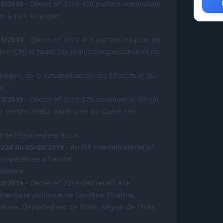
01/2019
- Décret n° 2019-410 portant nomination
on à titre étranger
01/2019
- Décret n° 2019-413 portant création du
re (CFJ) et fixant ses règles d’organisation et de
lique, de la Rationalisation des Effectifs et du
ic
02/2019
- Décret n° 2019-575 modifiant le décret
1 portant statut particulier du Cadre des
et de l'Équipement Rural
 2224 du 05/02/2019
- Arrêté interministériel n°
oopératives d’habitat
ationale
02/2019
- Décret n° 2019-590 relatif à la
émentaire publique de Fandène Thiathie,
ussa, Département de Thiès, Région de Thiès