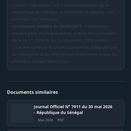
portant Code minier entre le Gouvernement de la
République du Sénégal et la Société Gh Mining Sarl,
périmètre de Tomoradji
Convention minière du 23/01/2011
- Convention
minière pour minéraux lourds, passée en application
de la loi n° 2003-36 du 24 novembre 2003 portant
Code minier entre le Gouvernement de la République
du Sénégal et la Société African Investment Group SA,
périmètre de Sud Saint-Louis
Documents similaires
Journal Officiel N° 7911 du 30 mai 2026
- République du Sénégal
Mai 2026
PDF