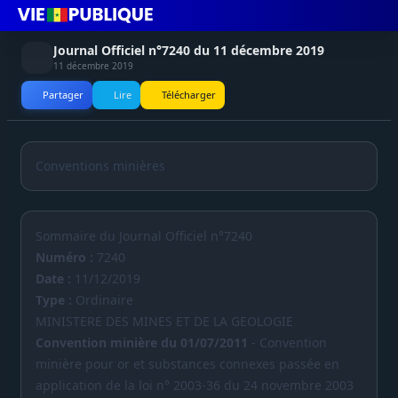
Journal Officiel n°7240 du 11 décembre 2019
11 décembre 2019
Partager
Lire
Télécharger
Conventions minières
Sommaire du Journal Officiel n°7240
Numéro :
7240
Date :
11/12/2019
Type :
Ordinaire
MINISTERE DES MINES ET DE LA GEOLOGIE
Convention minière du 01/07/2011
- Convention
minière pour or et substances connexes passée en
application de la loi n° 2003-36 du 24 novembre 2003