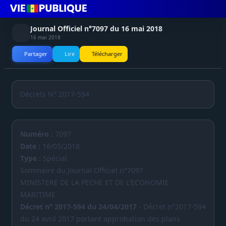
Journal Officiel n°7097 du 16 mai 2018
16 mai 2018
Partager
Lire
Télécharger
Décrets N° 2017-594
Numéro :
7097
Date :
16/05/2018
Type :
Spécial
Sommaire du Journal Officiel n°7097
MINISTERE DE LA PECHE ET DE L'ECONOMIE
MARITIME
Décret n° 2017-594 du 24/04/2017
- Décret n°2017-594
du 24 avril 2017 portant approbation des plans