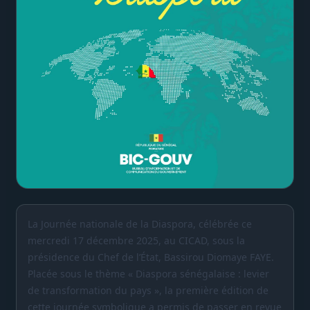
La Journée nationale de la Diaspora, célébrée ce
mercredi 17 décembre 2025, au CICAD, sous la
présidence du Chef de l’État, Bassirou Diomaye FAYE.
Placée sous le thème « Diaspora sénégalaise : levier
de transformation du pays », la première édition de
cette journée symbolique a permis de passer en revue