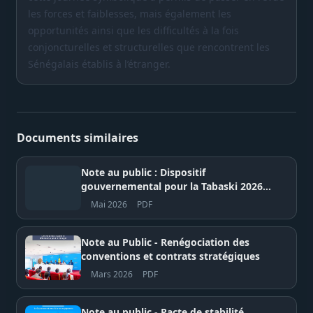
les forces et faiblesses, mais également les
opportunités ainsi que les difficultés à la fois
conjoncturelles et structurelles que rencontrent les
Sénégalais établis à l’étranger.
Documents similaires
Note au public : Dispositif
gouvernemental pour la Tabaski 2026
et le Pèlerinage marial de Popenguine –
Mai 2026
PDF
BIC-GOUV
Note au Public - Renégociation des
conventions et contrats stratégiques
Mars 2026
PDF
Note au public - Pacte de stabilité