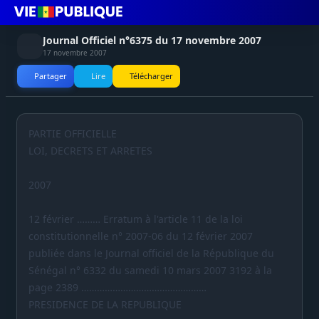
Journal Officiel n°6375 du 17 novembre 2007
17 novembre 2007
Partager
Lire
Télécharger
PARTIE OFFICIELLE
LOI, DECRETS ET ARRETES
2007
12 février ……… Erratum à l'article 11 de la loi
constitutionnelle n° 2007-06 du 12 février 2007
publiée dans le Journal officiel de la République du
Sénégal n° 6332 du samedi 10 mars 2007 3192 à la
page 2389 …………………………………………
PRESIDENCE DE LA REPUBLIQUE