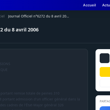
Accueil
Actu
ciel
Journal Officiel n°6272 du 8 avril 2006
2 du 8 avril 2006
ISIONS
IQUE
 portant remise totale de peines 310
8 portant admission d'un officier général dans la
PARTA
 des cadres de l'État-Major général 326