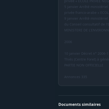
privée « ECOLE PRIVEE NEG
5 janvier Arrêté ministérie
privée franco-arabe « EC
9 janvier Arrêté ministérie
du Conseil consultatif de 
MINISTERE DE L'ENVIRONN
2006
10 janvier Décret n° 2006-1
Thiès (Centre Foret) à géné
PARTIE NON OFFICIELLE
Annonces 335
Documents similaires