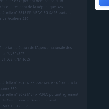
ntiel n° 8337 portant nomination d'un
rès du Président de la République 326
stérielle n° 8313 PR-MEDC-SG-SAGE portant
e particulière 326
2 portant création de l'Agence nationale des
ents (ANER) 327
 ET DES FINANCES
stérielle n° 8012 MEF-DGD-DPL-BP décernant la
ouanes 330
stérielle n° 8072 MEF AT-CPEC portant agrément
t de Crédit pour le Développement
 (MEC DC-TX) 330