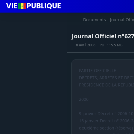
Documents
Journal Offi
Journal Officiel n°627
8 avril 2006
PDF · 15.5 MB
PARTIE OFFICIELLE
DECRETS, ARRETES ET DEC
PRESIDENCE DE LA REPUBL
2006
9 janvier Décret n° 2006-10
16 janvier Décret n° 2006-2
deuxième section (réserve)