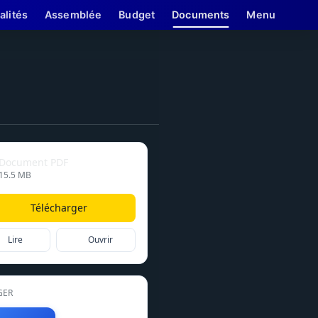
alités
Assemblée
Budget
Documents
Menu
Document PDF
15.5 MB
Télécharger
Lire
Ouvrir
GER