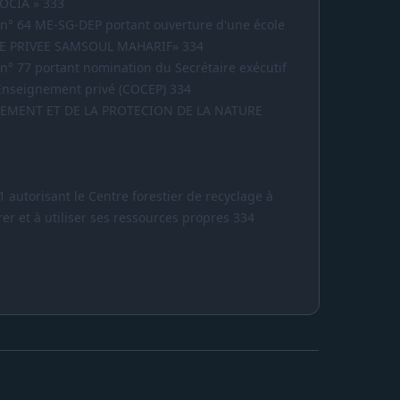
OCIA » 333
l n° 64 ME-SG-DEP portant ouverture d'une école
OLE PRIVEE SAMSOUL MAHARIF» 334
l n° 77 portant nomination du Secrétaire exécutif
l'Enseignement privé (COCEP) 334
EMENT ET DE LA PROTECION DE LA NATURE
1 autorisant le Centre forestier de recyclage à
rer et à utiliser ses ressources propres 334