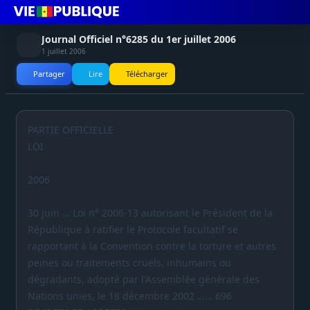
Journal Officiel n°6285 du 1er juillet 2006
1 juillet 2006
Partager
Lire
Télécharger
PARTIE OFFICIELLE
LOI
2006
30 juin … Loi n° 2006-13 autorisant le Président de la
République à ratifier le Protocole facultatif se
rapportant à la Convention contre la torture et autres
peines ou traitements cruels, inhumains ou
dégradants, adopté par l'Assemblée générale des
Nations unies, le 18 décembre 2002 …… 696