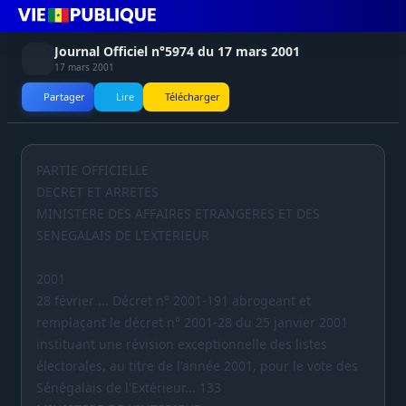
Journal Officiel n°5974 du 17 mars 2001
17 mars 2001
Partager
Lire
Télécharger
PARTIE OFFICIELLE
DECRET ET ARRETES
MINISTERE DES AFFAIRES ETRANGERES ET DES
SENEGALAIS DE L'EXTERIEUR
2001
28 février ... Décret n° 2001-191 abrogeant et
remplaçant le décret n° 2001-28 du 25 janvier 2001
instituant une révision exceptionnelle des listes
électorales, au titre de l'année 2001, pour le vote des
Sénégalais de l'Extérieur... 133