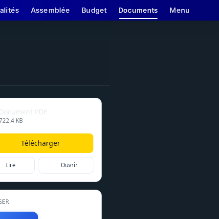
alités
Assemblée
Budget
Documents
Menu
Document PDF
722.4 KB
Télécharger
Lire
Ouvrir
GER