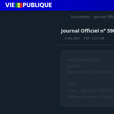
Documents
Journal Offi
Journal Officiel n° 5
3 mai 2001
PDF · 722.4 KB
PARTIE OFFICIELLE
DECRET
PRESIDENCE DE LA REPUBL
2001
2 mai ... Décret n° 2001-3
d'admission dans le corps d