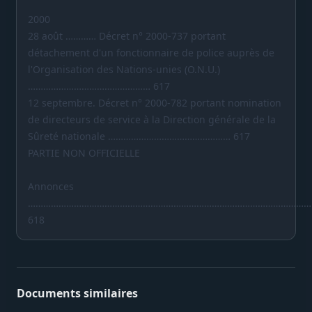
2000
28 août ………… Décret n° 2000-737 portant
détachement d'un fonctionnaire de police auprès de
l'Organisation des Nations-unies (O.N.U.)
………………………………………… 617
12 septembre. Décret n° 2000-782 portant nomination
de directeurs de service à la Direction générale de la
Sûreté nationale ………………………………………… 617
PARTIE NON OFFICIELLE
Annonces
…………………………………………………………………………………………………
618
Documents similaires