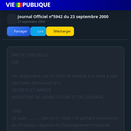
Journal Officiel n°5942 du 23 septembre 2000
23 septembre 2000
Partager
Lire
Télécharger
PARTIE OFFICIELLE
LOI
1er septembre. Loi n° 2000-25 relative à la mise à jour
des listes électorales 612
DECRETS ET ARRETE
MINISTERE DE L'AGRICULTURE ET DE L'ELEVAGE
2000
28 août ………… Décret n° 2000-716 portant nomination
du Directeur régional du Développement rural de