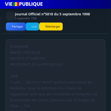
Journal Officiel n°5818 du 5 septembre 1998
5 septembre 1998
Partager
Lire
Télécharger
SOMMAIRE
PARTIE OFFICIELLE
DECRETS ET ARRETES
PRESIDENCE DE LA REPUBLIQUE
1998
7 août ... Décret n° 98-657 portant nomination du
Médiateur pour la définition d'un Statut de
l'opposition ainsi que des conditions et modalités de
financement des partis politiques par le budget de
l'Etat. ... 558