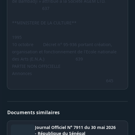
de Bambadji » attribué à la Société AGEM LTD.
637
**MINISTERE DE LA CULTURE**
1995
10 octobre Décret n° 95-936 portant création,
organisation et fonctionnement de l'Ecole nationale
des Arts (E.N.A.) 639
PARTIE NON OFFICIELLE
Annonces
645
Documents similaires
Journal Officiel N° 7911 du 30 mai 2026
- République du Sénégal