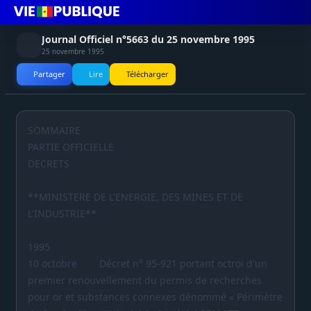
Journal Officiel n°5663 du 25 novembre 1995
25 novembre 1995
Partager
Lire
Télécharger
SOMMAIRE
PARTIE OFFICIELLE
DECRETS
**MINISTERE DE L'ENERGIE, DES MINES ET DE
L'INDUSTRIE**
1995
10 octobre Décret n° 95-921 portant octroi d'un
premier renouvellement du permis de recherches
pour or et substances connexes dénommé « Périmètre