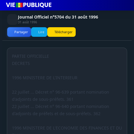
Journal Officiel n°5704 du 31 août 1996
31 août 1996
Partager
Lire
Télécharger
PARTIE OFFICIELLE
DECRETS
1996 MINISTERE DE L'INTERIEUR
22 juillet ... Décret n° 96-639 portant nomination
d'adjoints de sous-préfets. 361
22 juillet ... Décret n° 96-640 portant nomination
d'adjoints de préfets et de sous-préfets. 362
1996 MINISTERE DE L'ECONOMIE DES FINANCES ET DU