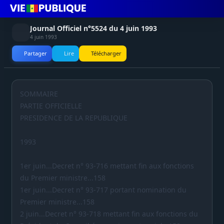
Journal Officiel n°5524 du 4 juin 1993
4 juin 1993
Partager
Lire
Télécharger
SOMMAIRE
PARTIE OFFICIELLE
PRESIDENCE DE LA REPUBLIQUE
1993
1er juin...Decret n° 93-716 mettant fin aux fonctions
du Premier ministre...158
1er juin...Decret n° 93-717 portant nomination du
Premier ministre...158
2 juin...Decret n° 93-718 mettant fin aux fonctions du