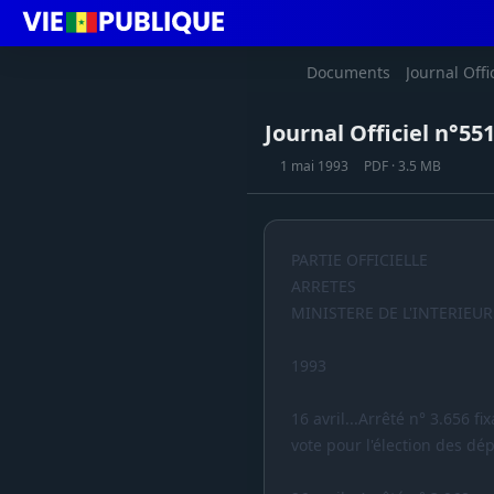
Documents
Journal Offi
Journal Officiel n°55
1 mai 1993
PDF · 3.5 MB
PARTIE OFFICIELLE
ARRETES
MINISTERE DE L'INTERIEUR
1993
16 avril...Arrêté n° 3.656 f
vote pour l'élection des dé