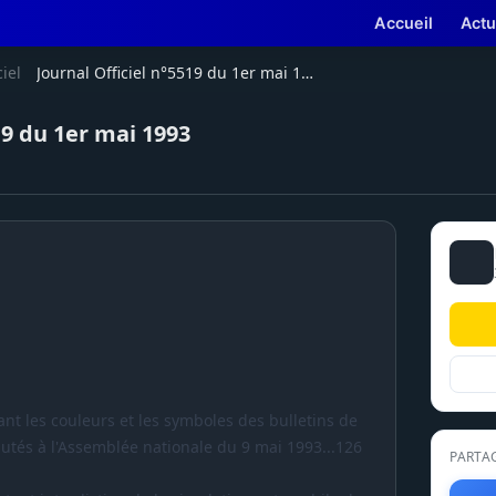
Accueil
Actu
ciel
Journal Officiel n°5519 du 1er mai 1993
19 du 1er mai 1993
ixant les couleurs et les symboles des bulletins de
putés à l'Assemblée nationale du 9 mai 1993...126
PARTA