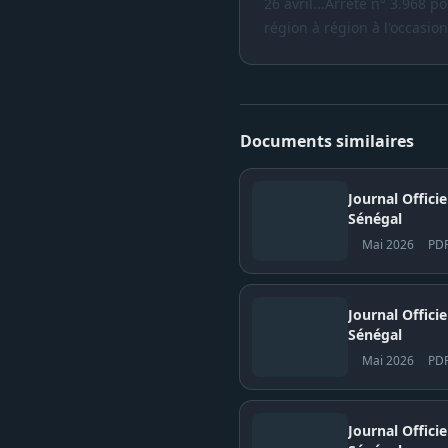
26 avril...Arrêté n° 3.968 p
région à région à l'occasion
Documents similaires
Journal Offici
Sénégal
Mai 2026
PD
Journal Officiel N° 
Sénégal
Mai 2026
PD
Journal Officiel N° 