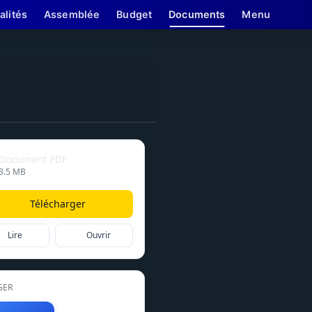
alités
Assemblée
Budget
Documents
Menu
Document PDF
3.5 MB
Télécharger
Lire
Ouvrir
GER