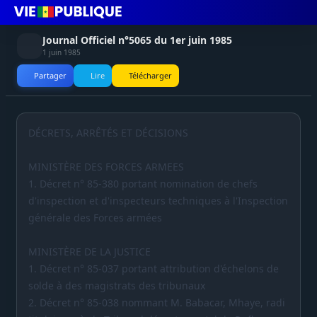
Journal Officiel n°5065 du 1er juin 1985
1 juin 1985
Partager
Lire
Télécharger
DÉCRETS, ARRÊTÉS ET DÉCISIONS
MINISTÈRE DES FORCES ARMEES
1. Décret n° 85-380 portant nomination de chefs
d'inspection et d'inspecteurs techniques à l'Inspection
générale des Forces armées
MINISTÈRE DE LA JUSTICE
1. Décret n° 85-037 portant attribution d'échelons de
solde à des magistrats des tribunaux
2. Décret n° 85-038 nommant M. Babacar, Mhaye, radi