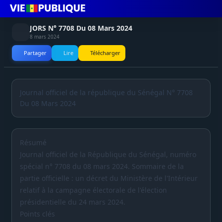
JORS N° 7708 Du 08 Mars 2024
8 mars 2024
Partager
Lire
Télécharger
Journal officiel de la république du Sénégal N° 7708
Du 08 Mars 2024
Résumé
Journal officiel de la République du Sénégal, numéro
spécial n° 7708 du 08 mars 2024. Sommaire de la
partie officielle : un décret du Ministère de l'Intérieur
relatif à la campagne électorale de l'élection
présidentielle du 24 mars 2024.
Points clés