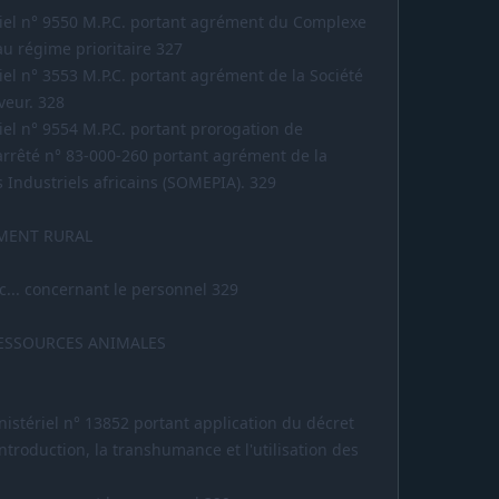
ntiel n° 9550 M.P.C. portant agrément du Complexe
au régime prioritaire 327
tiel n° 3553 M.P.C. portant agrément de la Société
veur. 328
tiel n° 9554 M.P.C. portant prorogation de
'arrêté n° 83-000-260 portant agrément de la
 Industriels africains (SOMEPIA). 329
MENT RURAL
c... concernant le personnel 329
RESSOURCES ANIMALES
inistériel n° 13852 portant application du décret
'introduction, la transhumance et l'utilisation des