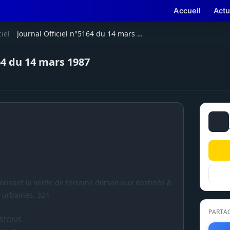
Accueil
Actu
ciel
Journal Officiel n°5164 du 14 mars 1987
64 du 14 mars 1987
utorisant la vente de terrains domaniaux destinés à
s urbaines. 324
PARTA
ISIONS