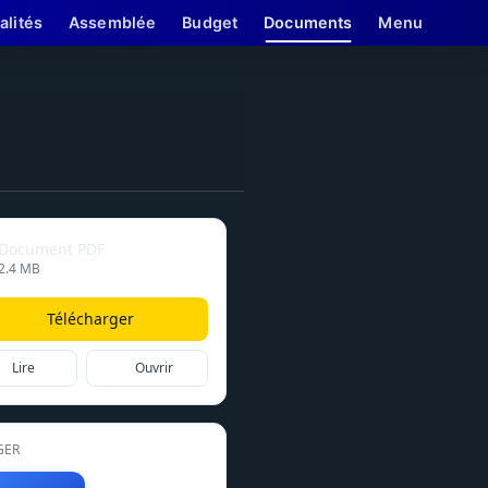
alités
Assemblée
Budget
Documents
Menu
Document PDF
2.4 MB
Télécharger
Lire
Ouvrir
GER