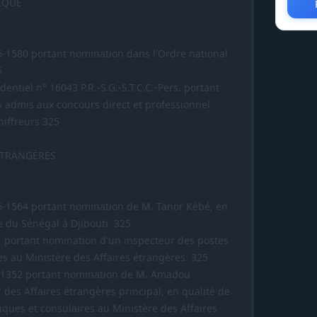
IQUE
6-1580 portant nomination dans l'Ordre national
5
entiel n° 16043 P.R.-S.G.-S.T.C.C.-Pers. portant
s admis aux concours direct et professionnel
hiffreurs 325
ÉTRANGÈRES
6-1564 portant nomination de M. Tanor Kébé, en
e du Sénégal à Djibouti. 325
21 portant nomination d'un inspecteur des postes
es au Ministère des Affaires étrangères. 325
6-1352 portant nomination de M. Amadou
des Affaires étrangères principal, en qualité de
diques et consulaires au Ministère des Affaires