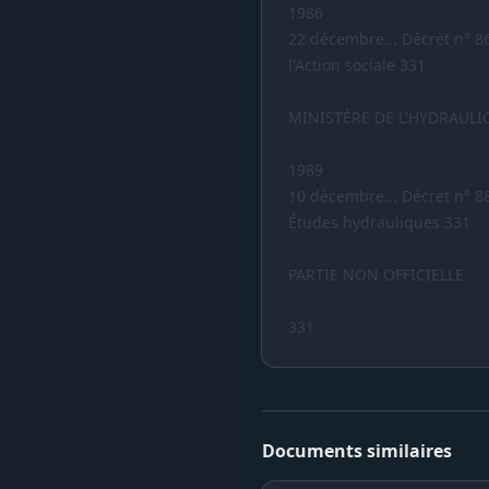
1986
22 décembre... Décret n° 8
l'Action sociale 331
MINISTÈRE DE L'HYDRAULI
1989
10 décembre... Décret n° 8
Études hydrauliques 331
PARTIE NON OFFICIELLE
331
Documents similaires