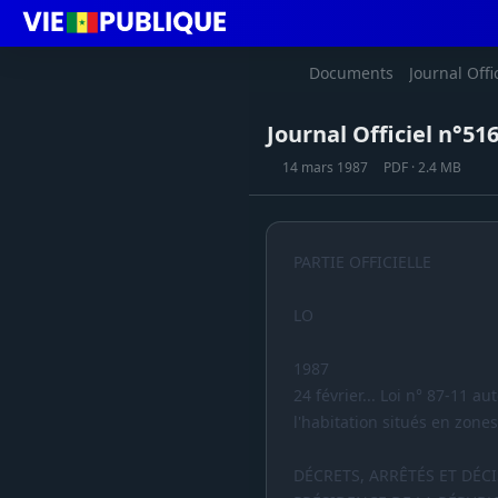
Documents
Journal Offi
Journal Officiel n°51
14 mars 1987
PDF · 2.4 MB
PARTIE OFFICIELLE
LO
1987
24 février... Loi n° 87-11 a
l'habitation situés en zone
DÉCRETS, ARRÊTÉS ET DÉC