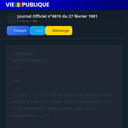
Journal Officiel n°4819 du 27 février 1981
27 février 1981
Partager
Lire
Télécharger
SOMMAIRE
PARTIE OFFICIELLE
LOIS
1981
17 février... Loi n° 81-05 abrogeant et remplaçant les
alinéas 2, 3 et 4 de l'article 53 de l'ordonnance n° 60-
47 du 9 novembre 1960 portant statut de la
Magistrature ... 211