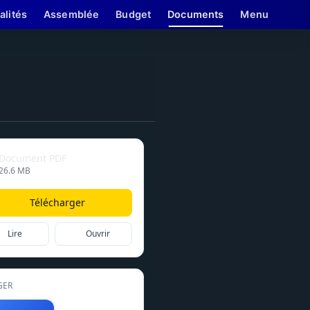
alités
Assemblée
Budget
Documents
Menu
Document PDF
26.6 MB
Télécharger
Lire
Ouvrir
GER