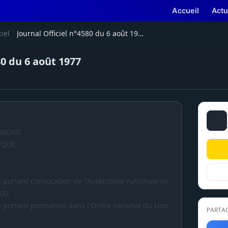
Accueil
Actu
ciel
Journal Officiel n°4580 du 6 août 1977
80 du 6 août 1977
ISIONS
IQUE
603 portant convocation de l'Assemblée nationale en
022
605 portant promotion dans l'Ordre national du Lion
PARTA