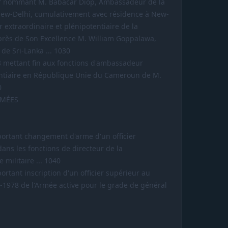
-597 nommant M. Babacar Diop, Ambassadeur de la
ew-Delhi, cumulativement avec résidence à New-
xtraordinaire et plénipotentiaire de la
rès de Son Excellence M. William Goppalawa,
de Sri-Lanka ... 1030
598 mettant fin aux fonctions d'ambassadeur
entiaire en République Unie du Cameroun de M.
0
RMÉES
 portant changement d'arme d'un officier
ans les fonctions de directeur de la
 militaire ... 1040
portant inscription d'un officier supérieur au
1978 de l'Armée active pour le grade de général