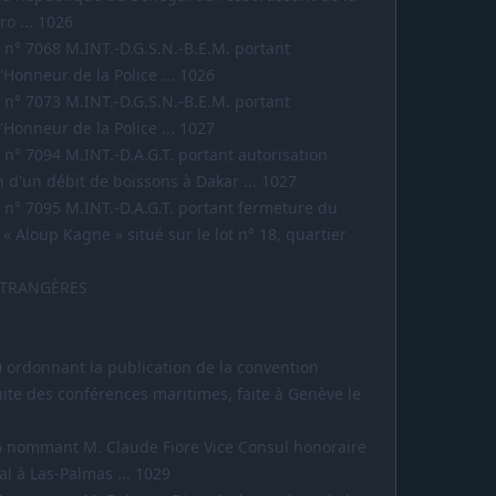
o ... 1026
iel n° 7068 M.INT.-D.G.S.N.-B.E.M. portant
'Honneur de la Police ... 1026
iel n° 7073 M.INT.-D.G.S.N.-B.E.M. portant
'Honneur de la Police ... 1027
el n° 7094 M.INT.-D.A.G.T. portant autorisation
n d'un débit de boissons à Dakar ... 1027
iel n° 7095 M.INT.-D.A.G.T. portant fermeture du
« Aloup Kagne » situé sur le lot n° 18, quartier
ÉTRANGÈRES
70 ordonnant la publication de la convention
ite des conférences maritimes, faite à Genève le
596 nommant M. Claude Fiore Vice Consul honoraire
l à Las-Palmas ... 1029