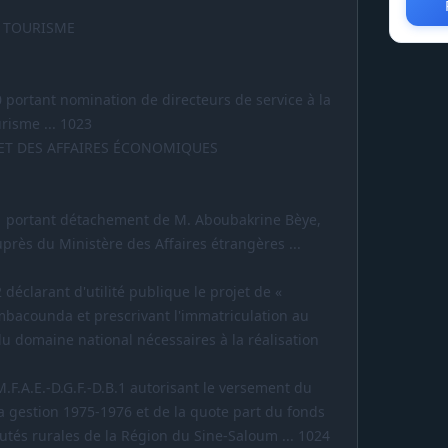
 TOURISME
10 portant nomination de directeurs de service à la
risme ... 1023
 ET DES AFFAIRES ÉCONOMIQUES
-591 portant détachement de M. Aboubakrine Bèye,
près du Ministère des Affaires étrangères ...
2 déclarant d'utilité publique le projet de «
ambacounda et prescrivant l'immatriculation au
du domaine national nécessaires à la réalisation
M.F.A.E.-D.G.F.-D.B.1 autorisant le versement du
la gestion 1975-1976 et de la quote part du fonds
tés rurales de la Région du Sine-Saloum ... 1024