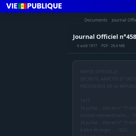
Documents
Journal Offi
Journal Officiel n°45
6 août 1977
PDF · 26.6 MB
PARTIE OFFICIELLE
DÉCRETS, ARRÊTÉS ET DÉC
PRÉSIDENCE DE LA RÉPUBL
1977
16 juillet... Décret n° 77-
session extraordinaire ... 1
16 juillet... Décret n° 77-
à titre étranger ... 1023