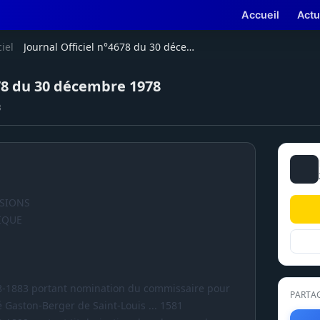
Accueil
Actu
ciel
Journal Officiel n°4678 du 30 décembre 1978
678 du 30 décembre 1978
B
ISIONS
IQUE
78-1883 portant nomination du commissaire pour
PARTA
té Gaston-Berger de Saint-Louis ... 1581