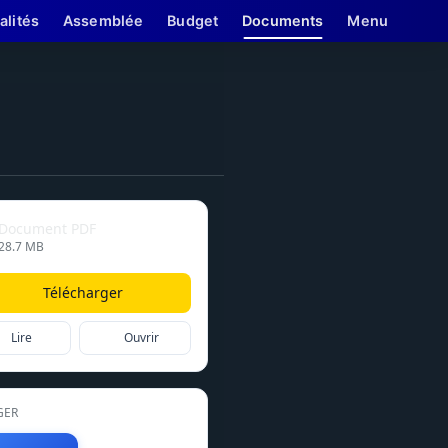
alités
Assemblée
Budget
Documents
Menu
Document PDF
28.7 MB
Télécharger
Lire
Ouvrir
GER