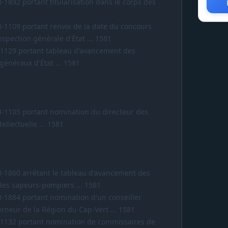
-1892 portant titularisation dans le corps des
8-1109 portant renvoi de la date du concours
nspection générale d'État ... 1581
-1129 portant tableau d'avancement des
généraux d'État ... 1581
8-1105 portant nomination du directeur des
tellectuelle ... 1581
8-1860 arrêtant le tableau d'avancement des
 des sapeurs-pompiers ... 1581
8-1884 portant nomination d'un conseiller
neur de la Région du Cap-Vert ... 1581
8-1132 portant nomination de commissaires de