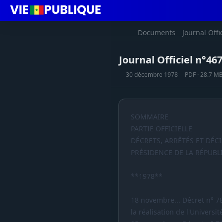
Documents
Journal Offi
Journal Officiel n°4
30 décembre 1978
PDF · 28.7 M
SOMMAIRE
PARTIE OFFICIELLE
DÉCRETS, ARRÊTÉS ET DÉC
PRÉSIDENCE DE LA RÉPUBL
**1978**
18 novembre... Décret n° 
la réalisation de l'Universi