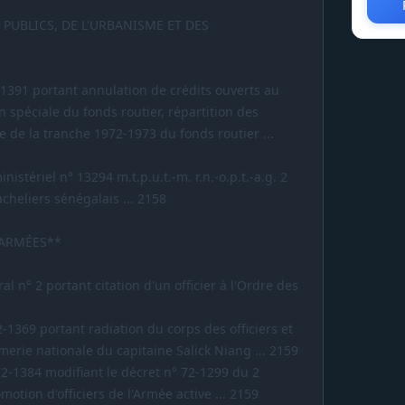
 PUBLICS, DE L'URBANISME ET DES
-1391 portant annulation de crédits ouverts au
n spéciale du fonds routier, répartition des
e de la tranche 1972-1973 du fonds routier ...
nistériel n° 13294 m.t.p.u.t.-m. r.n.-o.p.t.-a.g. 2
cheliers sénégalais ... 2158
 ARMÉES**
l n° 2 portant citation d'un officier à l'Ordre des
-1369 portant radiation du corps des officiers et
erie nationale du capitaine Salick Niang ... 2159
72-1384 modifiant le décret n° 72-1299 du 2
tion d'officiers de l'Armée active ... 2159