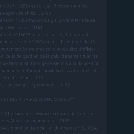
riel n° 13255 m.in.t.-c.a.r.-5 concernant les
la Région de Thiès ... 2160
ériel n° 13359 m.in.t.-d.a.g.t. portant fermeture
e « Helsinki » ... 2161
ériel n° 13613 m.in.t.-d.s.n.-d.a.f.-r. portant
ation à l'arrêté n° 3884 m.in.t.-d.s.n.-d.a.f. du 19
onnement à titre provisoire en qualité d'officier
olice et de gardien de la paix, d'agents titulaires
 de l'administration générale mis à la disposition
 nationale et d'agents auxiliaires, contractuels et
cette direction ... 2161
., concernant le personnel ... 2162
ES ET DES AFFAIRES ÉCONOMIQUES**
1401 désignant le Ministre chargé de l'intérim
t des Affaires économiques ... 2163
1403 modifiant l'article 1er du décret n° 72-1024