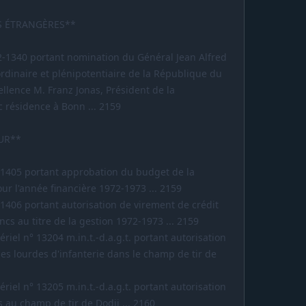
S ÉTRANGÈRES**
2-1340 portant nomination du Général Jean Alfred
rdinaire et plénipotentiaire de la République du
llence M. Franz Jonas, Président de la
 résidence à Bonn ... 2159
EUR**
-1405 portant approbation du budget de la
r l'année financière 1972-1973 ... 2159
1406 portant autorisation de virement de crédit
cs au titre de la gestion 1972-1973 ... 2159
riel n° 13204 m.in.t.-d.a.g.t. portant autorisation
es lourdes d'infanterie dans le champ de tir de
riel n° 13205 m.in.t.-d.a.g.t. portant autorisation
au champ de tir de Dodji ... 2160