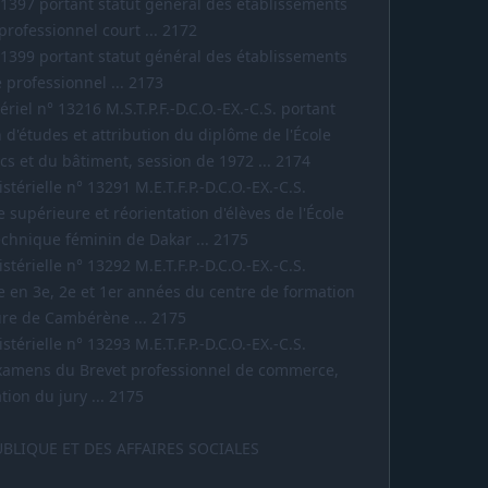
-1397 portant statut général des établissements
rofessionnel court ... 2172
-1399 portant statut général des établissements
professionnel ... 2173
riel n° 13216 M.S.T.P.F.-D.C.O.-EX.-C.S. portant
 d'études et attribution du diplôme de l'École
cs et du bâtiment, session de 1972 ... 2174
térielle n° 13291 M.E.T.F.P.-D.C.O.-EX.-C.S.
 supérieure et réorientation d'élèves de l'École
chnique féminin de Dakar ... 2175
térielle n° 13292 M.E.T.F.P.-D.C.O.-EX.-C.S.
e en 3e, 2e et 1er années du centre de formation
ture de Cambérène ... 2175
térielle n° 13293 M.E.T.F.P.-D.C.O.-EX.-C.S.
examens du Brevet professionnel de commerce,
tion du jury ... 2175
UBLIQUE ET DES AFFAIRES SOCIALES