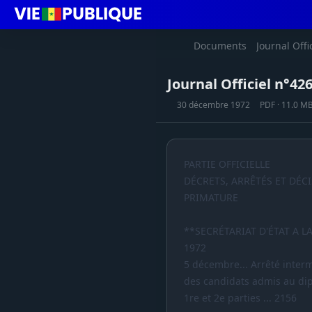
Documents
Journal Offi
Journal Officiel n°4
30 décembre 1972
PDF · 11.0 M
PARTIE OFFICIELLE
DÉCRETS, ARRÊTÉS ET DÉC
PRIMATURE
**SECRÉTARIAT D'ÉTAT A L
1972
5 décembre... Arrêté intermini
des candidats admis au dip
1re et 2e parties ... 2156