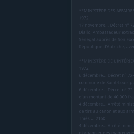
**MINISTÈRE DES AFFAIRE
1972
17 novembre... Décret n° 7
Diallo, Ambassadeur extrao
Sénégal auprès de Son Exce
République d'Autriche, avec
**MINISTÈRE DE L'INTÉRI
1972
6 décembre... Décret n° 72
commune de Saint-Louis pou
6 décembre... Décret n° 72-
d'un montant de 40.000 fran
4 décembre... Arrêté ministé
de tirs au canon et aux arm
Thiès ... 2160
4 décembre... Arrêté ministé
d'organiser des manœuvres 