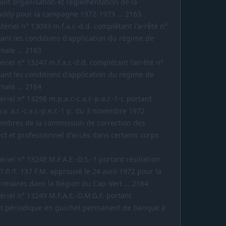
nt organisation et réglementation de la
addy pour la campagne 1972-1973 ... 2163
ériel n° 13093 m.f.a.r.-d.d. complétant l'arrêté n°
xant les conditions d'application du régime de
male ... 2163
riel n° 13247 m.f.a.r.-d.d. complétant l'arrêté n°
xant les conditions d'application du régime de
male ... 2164
iel n° 13298 m.p.a.r.-c.a.r.-p.e.r.-1-r. portant
.v. a.r.-c.a.r.-p.e.r.-1 p. du 3 novembre 1972
embres de la commission de correction des
ct et professionnel d'accès dans certains corps
riel n° 13248 M.F.A.E.-D.S.-1 portant résiliation
T.P.-T. 137 F.M. approuvé le 24 avril 1972 pour la
rimaires dans la Région du Cap-Vert ... 2164
ériel n° 13249 M.F.A.E.-D.M.G.F. portant
et périodique en guichet permanent de banque à