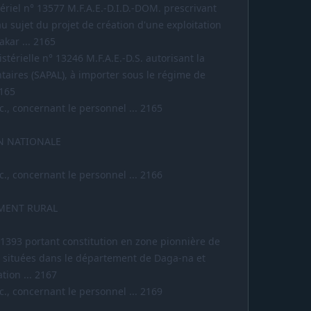
ériel n° 13577 M.F.A.E.-D.I.D.-DOM. prescrivant
u sujet du projet de création d'une exploitation
akar ... 2165
térielle n° 13246 M.F.A.E.-D.S. autorisant la
taires (SAPAL), à importer sous le régime de
2165
., concernant le personnel ... 2165
N NATIONALE
., concernant le personnel ... 2166
MENT RURAL
-1393 portant constitution en zone pionnière de
 situées dans le département de Daga-na et
tion ... 2167
., concernant le personnel ... 2169