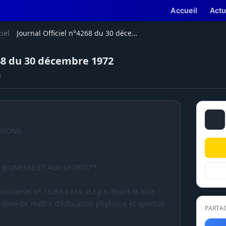
Accueil
Actu
ciel
Journal Officiel n°4268 du 30 décembre 1972
268 du 30 décembre 1972
B
ISIONS
A JEUNESSE ET AUX SPORTS**
stériel n° 13264 s.r.l.s.-d.r.p.s. fixant la liste
lôme de maître d'éducation physique et sportive
PARTA