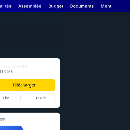
alités
Assemblée
Budget
Documents
Menu
Document PDF
11.0 MB
Télécharger
Lire
Ouvrir
GER