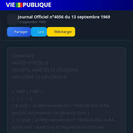
Journal Officiel n°4056 du 13 septembre 1969
13 septembre 1969
Partager
Lire
Télécharger
SOMMAIRE
PARTIE OFFICIELLE
DÉCRETS, ARRÊTÉS ET DÉCISIONS
MINISTÈRE DE L'INTÉRIEUR
| 1969 | 1969 |
| --- | --- |
| 8 août | Arrêté ministériel n° 9998 M.INT.-A.P.A.
portant autorisation de gérance libre |
| 12 août | Arrêté ministériel n° 10088 M.INT.-A.P.A.
autorisant l'ouverture et l'exploitation d'un bar-