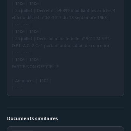
| 1106 | 1106 |
| 25 juillet | Décret n° 69-899 modifiant les articles 4
et 5 du décret n° 68-1017 du 18 septembre 1968 |
| --- | --- |
| 1106 | 1106 |
| 25 juillet | Décision ministérielle n° 9411 M.F.P.T.-
O.P.T.-A.C.-2 C.-1 portant autorisation de concourir |
| --- | --- |
| 1106 | 1106 |
PARTIE NON OFFICIELLE
| Annonces | 1102 |
| --- |
Documents similaires