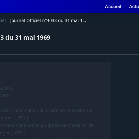
Accueil
Actu
ciel
Journal Officiel n°4033 du 31 mai 1969
33 du 31 mai 1969
ISIONS
IQUE
portant nomination au grade de Chevalier de
osthume | 650 |
 portant nomination au grade de Chevalier de
ranger | 650 |