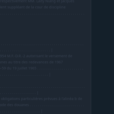
respectivement MM. Laity Niang et Jacques
dent suppléant de la cour de discipline
 . . . . . . . . . . . . . . . . . . . . . . . . . . . . . . . . . . . . . . .
. . . . . . . . . . . . . . . . . . . . . . . . . . . . . . . . . . . . . .
 . . . . . . . . . . . . . . . . . . . . . . . . . |
5954 M.F.-D.R.-2 autorisant le versement de
nes au titre des redevances de 1967
19 juillet 1965 . . . . . . . . . . . . . . . . . . . . . . .
 . . . . . . . . . . . . . . . . . . . . . . . . |
. . . . . . . . . . . . . . . . . . . . . . . . . . . . . . . . . . . . . . . . .
 . . . . . . . . . . . . . . . . . . |
 obligations particulières prévues à l'alinéa b de
s douanes . . . . . . . . . . . . . . . . . . . . . . . . . . .
 . . . . . . . . . . . . . . . . . . . . |