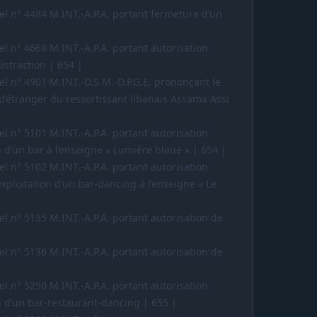
iel n° 4484 M.INT.-A.P.A. portant fermeture d’un
iel n° 4668 M.INT.-A.P.A. portant autorisation
istraction | 654 |
iel n° 4901 M.INT.-D.S.M.-D.P.G.E. prononçant le
é d’étranger du ressortissant libanais Assama Assi
iel n° 5101 M.INT.-A.P.A. portant autorisation
n d’un bar à l’enseigne « Lumière bleue » | 654 |
iel n° 5102 M.INT.-A.P.A. portant autorisation
exploitation d’un bar-dancing à l’enseigne « Le
iel n° 5135 M.INT.-A.P.A. portant autorisation de
iel n° 5136 M.INT.-A.P.A. portant autorisation de
iel n° 5250 M.INT.-A.P.A. portant autorisation
on d’un bar-restaurant-dancing | 655 |