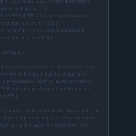
iel n° 5358 M.INT.-A.P.A. portant autorisation
boissons à Bignona | 655 |
iel n° 5359 M.INT.-A.P.A. portant autorisation
n d’un bar-restaurant | 655 |
 n° 5423 M.INT.-A.P.A. portant autorisation
on d’un bar-dancing | 655 |
ÉTRANGÈRES
apportant, en tant qu’elles concernent l’accord
rnement de la République du Sénégal et le
que fédérale du Nigéria, les dispositions du
 1963 portant approbation et publication de
x | 655 |
 69-572 portant approbation de l'accord commercial
la République du Sénégal et le Gouvernement de
igéria, signé à Lagos le 5 septembre 1964 . . .