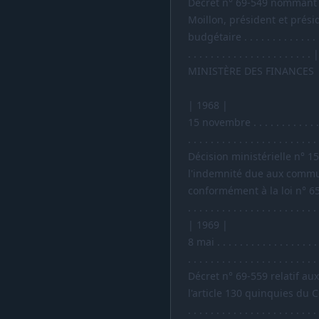
Décret n° 69-549 nommant 
Moillon, président et prési
budgétaire . . . . . . . . . . . . . . . .
. . . . . . . . . . . . . . . . . . . . . . |
MINISTÈRE DES FINANCES
| 1968 |
15 novembre . . . . . . . . . . . . . . . 
. . . . . . . . . . . . . . . . . . . . . . .
Décision ministérielle n° 1
l'indemnité due aux commu
conformément à la loi n° 65-59 du 
. . . . . . . . . . . . . . . . . . . . . . .
| 1969 |
8 mai . . . . . . . . . . . . . . . . . . . 
. . . . . . . . . . . . . . . . . . . . . . .
Décret n° 69-559 relatif aux
l'article 130 quinquies du Code de
. . . . . . . . . . . . . . . . . . . . . . .