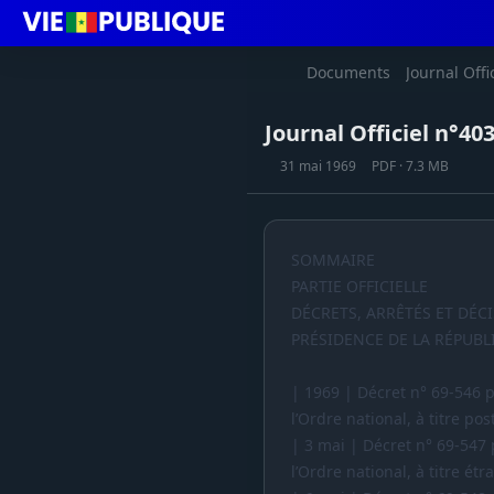
Documents
Journal Offi
Journal Officiel n°40
31 mai 1969
PDF · 7.3 MB
SOMMAIRE
PARTIE OFFICIELLE
DÉCRETS, ARRÊTÉS ET DÉC
PRÉSIDENCE DE LA RÉPUBL
| 1969 | Décret n° 69-546 
l’Ordre national, à titre p
| 3 mai | Décret n° 69-547
l’Ordre national, à titre ét