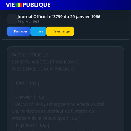
Journal Officiel n°3799 du 29 janvier 1966
29 janvier 1966
Partager
Lire
Télécharger
PARTIE OFFICIELLE
DÉCRETS, ARRÊTÉS ET DÉCISIONS
PRÉSIDENCE DE LA RÉPUBLIQUE
| 1966 | 102 |
| --- | --- |
| 7 janvier | 102 |
| Décret n° 66-020 chargeant M. Amadou Cissé
Dia, ministre de l'Intérieur de l'Intérim du
Président de la République | 102 |
| 11 janvier | 102 |