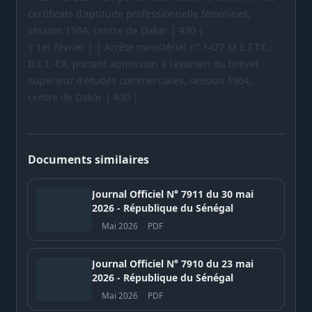
certificats d'aptitude professionnelle féminines,
session 1964, centre de Dakar | 430 |
| 1er février | | Arrêté ministériel n° 1427 M.E.F.T.C.-
D.E.T.-EX. portant admission à l'examen du brevet
supérieur d'études commerciales, session 1964,
centre de Dakar | 430 |
Documents similaires
Journal Officiel N° 7911 du 30 mai
2026 - République du Sénégal
Mai 2026
PDF
Journal Officiel N° 7910 du 23 mai
2026 - République du Sénégal
Mai 2026
PDF