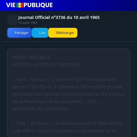
Journal Officiel n°3736 du 10 avril 1965
10 avril 1965
Partager
Lire
Télécharger
PARTIE OFFICIELLE
DÉCRETS, ARRÊTÉS ET DÉCISIONS
| 1965 | 19 mars.1 | Décret n° 65-179 modifiant le
décret n° 63-795 du 9 décembre 1963 modifié portant
répartition des services nationaux entre la Pré-sidence
de la République et les ministères. | 415 |
MINISTÈRE DE L'INTÉRIEUR
| 1965 | 26 février | Arrêté ministériel n° 3084 M.INT.-
CAB.-PER.S. portant libération conditionnelle de M.