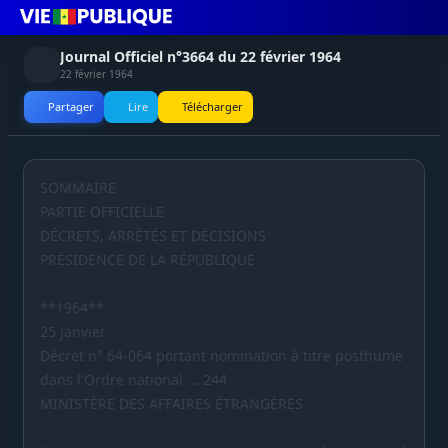
Journal Officiel n°3664 du 22 février 1964
22 février 1964
Partager
Lire
Télécharger
SOMMAIRE
PARTIE OFFICIELLE
DÉCRETS, ARRÊTÉS ET DÉCISIONS
PRÉSIDENCE DE LA RÉPUBLIQUE
**1964**
25 janvier
Décret n° 64-064 portant nomination à titre posthume
dans l'Ordre national ... 244
MINISTÈRE DES AFFAIRES ÉTRANGÈRES