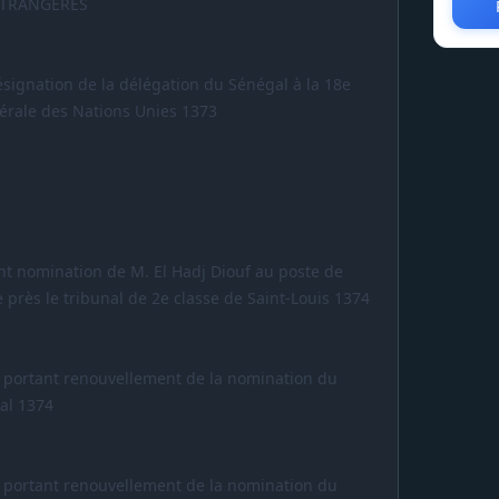
ÉTRANGÈRES
ésignation de la délégation du Sénégal à la 18e
érale des Nations Unies 1373
ant nomination de M. El Hadj Diouf au poste de
près le tribunal de 2e classe de Saint-Louis 1374
S. portant renouvellement de la nomination du
ial 1374
S. portant renouvellement de la nomination du