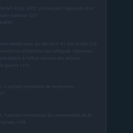
 M.INT.-D.SU.-D.P.G. prononçant l'expulsion d'un
itoire national 1377
RAHÉES
tant modification du décret n° 61-335 M.DEP.-S.G.
 conditions d'élections des délégués régionaux
mbattants à l'office national des anciens
 la guerre 1377
R.-7 portant promotion de lieutenants
377
AR.-7 portant nomination du commandant de la
itoriale 1378