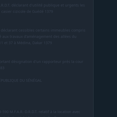
R.D.T. déclarant d'utilité publique et urgents les
casier cizicole de Guédé 1379
. déclarant cessibles certains immeubles compris
é aux travaux d'aménagement des allées du
 11 et 37 à Médina, Dakar 1379
ortant désignation d'un rapporteur près la cour
383
RÉPUBLIQUE DU SÉNÉGAL
590 M.F.A.R.-D.R.D.T. relatif à la location avec