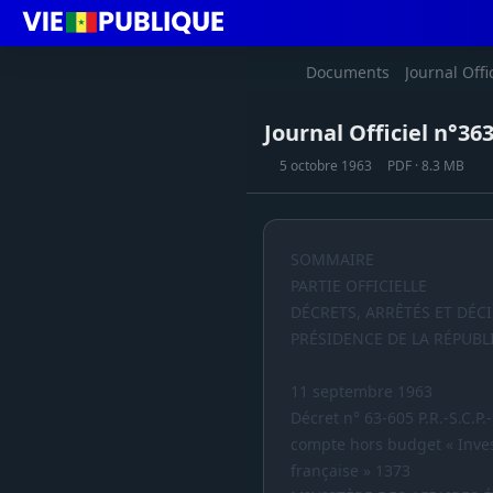
Documents
Journal Offi
Journal Officiel n°36
5 octobre 1963
PDF · 8.3 MB
SOMMAIRE
PARTIE OFFICIELLE
DÉCRETS, ARRÊTÉS ET DÉC
PRÉSIDENCE DE LA RÉPUBL
11 septembre 1963
Décret n° 63-605 P.R.-S.C.P.
compte hors budget « Inves
française » 1373