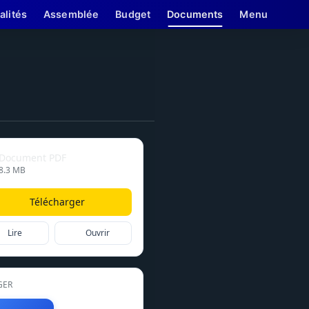
alités
Assemblée
Budget
Documents
Menu
Document PDF
8.3 MB
Télécharger
Lire
Ouvrir
GER