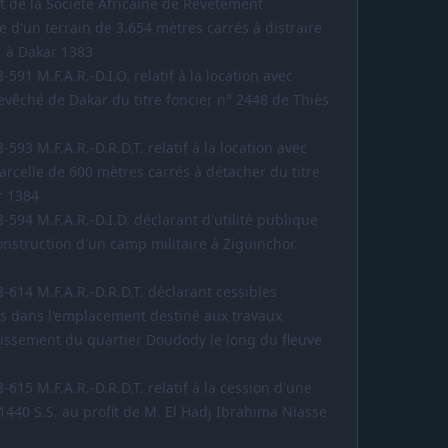
t de la Société Africaine de Revêtement
e d'un terrain de 3.654 mètres carrés à distraire
G. à Dakar 1383
591 M.F.A.R.-D.I.O. relatif à la location avec
evêché de Dakar du titre foncier n° 2448 de Thiès
593 M.F.A.R.-D.R.D.T. relatif à la location avec
rcelle de 600 mètres carrés à détacher du titre
r 1384
-594 M.F.A.R.-D.I.D. déclarant d'utilité publique
onstruction d'un camp militaire à Ziguinchor.
-614 M.F.A.R.-D.R.D.T. déclarant cessibles
s dans l'emplacement destiné aux travaux
issement du quartier Doudody le long du fleuve
615 M.F.A.R.-D.R.D.T. relatif à la cession d'une
 1440 S.S. au profit de M. El Hadj Ibrahima Niasse