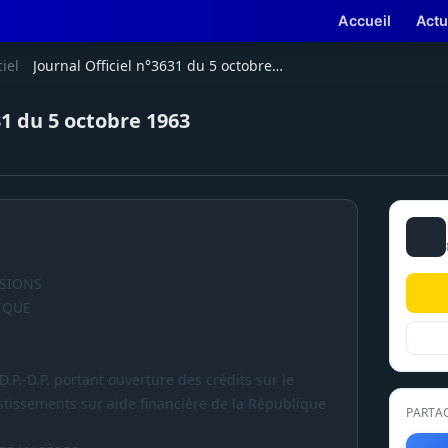
Accueil
Actu
ciel
Journal Officiel n°3631 du 5 octobre 1963
31 du 5 octobre 1963
ISIONS
IQUE
-D.P.-D.P. portant ouverture des crédits sur le
tissements sur aide financière de la République
PARTA