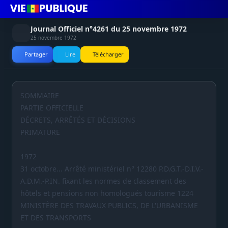
Journal Officiel n°4261 du 25 novembre 1972
25 novembre 1972
Partager
Lire
Télécharger
SOMMAIRE
PARTIE OFFICIELLE
DÉCRETS, ARRÊTÉS ET DÉCISIONS
PRIMATURE
1972
31 octobre... Arrêté ministériel n° 12280 P.D.G.T.-D.I.V.-
A.D.M.-P.IN. fixant les normes de classement des
hôtels et pensions non homologués tourisme 1224
MINISTÈRE DES TRAVAUX PUBLICS, DE L'URBANISME
ET DES TRANSPORTS