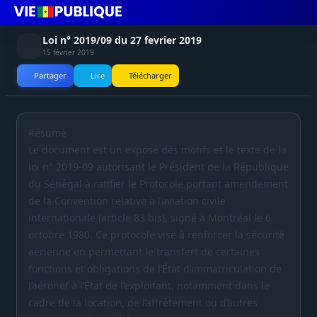
Loi n° 2019/09 du 27 fevrier 2019
15 février 2019
Partager
Lire
Télécharger
Résumé
Le document est un exposé des motifs et le texte de la
loi n° 2019-09 autorisant le Président de la République
du Sénégal à ratifier le Protocole portant amendement
de la Convention relative à l’aviation civile
internationale (article 83 bis), signé à Montréal le 6
octobre 1980. Ce protocole vise à renforcer la sécurité
aérienne en permettant le transfert de certaines
fonctions et obligations de l’État d’immatriculation de
l’aéronef à l’État de l’exploitant, notamment dans le
cadre de la location, de l’affrètement ou d’autres