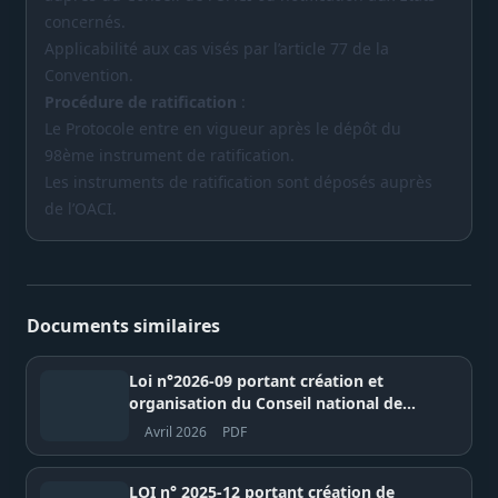
concernés.
Applicabilité aux cas visés par l’article 77 de la
Convention.
Procédure de ratification
:
Le Protocole entre en vigueur après le dépôt du
98ème instrument de ratification.
Les instruments de ratification sont déposés auprès
de l’OACI.
Documents similaires
Loi n°2026-09 portant création et
organisation du Conseil national de
Régulation des Médias (CNRM) –
Avril 2026
PDF
République du Sénégal
LOI n° 2025-12 portant création de