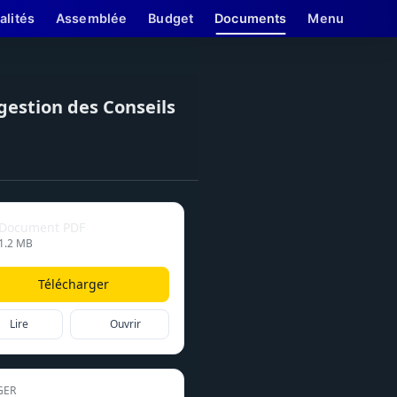
alités
Assemblée
Budget
Documents
Menu
 gestion des Conseils
Document PDF
1.2 MB
Télécharger
Lire
Ouvrir
GER