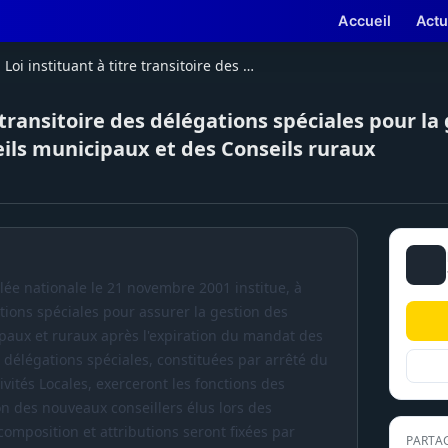
Accueil
Actu
Loi instituant à titre transitoire des délégations spéciales pour la gestion des Conseils régionaux, des Conseils municipaux et des Conseils ruraux
e transitoire des délégations spéciales pour la
ils municipaux et des Conseils ruraux
lée nationale le 21 novembre 2001 institue, à
ations spéciales pour assurer la gestion des
paux et ruraux après l'expiration du mandat des
s délégations spéciales, constituées par arrêté du
ivités Locales, exerceront les fonctions des
ion des nouveaux conseillers élus lors des
composition et attributions seront fixées par
PARTA