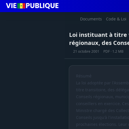
Documents
Code & Loi
Loi instituant à titr
régionaux, des Conse
21 octobre 2001
PDF · 1.2 MB
Résumé
La loi adoptée par l'Assemb
titre transitoire, des délég
Conseils régionaux, munici
conseillers en exercice. Ce
Ministre chargé des Collect
Conseils jusqu'à l'installat
prochaines élections. Leur 