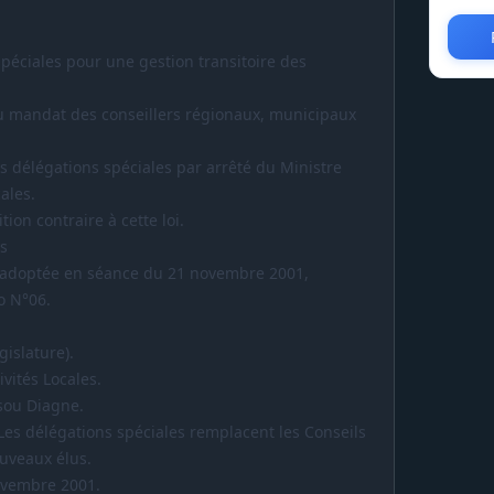
spéciales pour une gestion transitoire des
 du mandat des conseillers régionaux, municipaux
s délégations spéciales par arrêté du Ministre
ales.
ion contraire à cette loi.
es
 adoptée en séance du 21 novembre 2001,
o N°06.
islature).
vités Locales.
sou Diagne.
Les délégations spéciales remplacent les Conseils
ouveaux élus.
ovembre 2001.