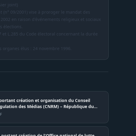
ier joint)
t (n° 09/2001) vise à proroger le mandat des
 2002 en raison d'événements religieux et sociaux
s élections.
7 et L.285 du Code électoral concernant la durée
s organes élus : 24 novembre 1996.
portant création et organisation du Conseil
égulation des Médias (CNRM) – République du
F
portant création de l'Office national de lutte