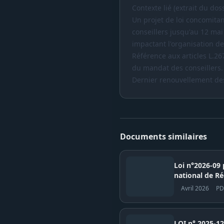
Contexte lié (extrait du doss
Un projet de loi concomitan
conseillers jusqu'au 12 mai
impactant l'organisation de
Référence aux articles L.26
du mandat des conseillers.
Dernier renouvellement de
Documents similaires
Loi n°2026-09 
national de R
Sénégal
Avril 2026
PD
LOI n° 2025-12 