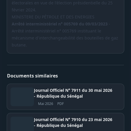
électorales en vue de l'élection présidentielle du 25
février 2024.
MINISTERE DU PÉTROLE ET DES ENERGIES
Arrêté interministériel n° 005769 du 09/03/2023
-
Arrêté interministériel n° 005769 instituant le
mécanisme d'interchangeabilité des bouteilles de gaz
butane.
Documents similaires
Journal Officiel N° 7911 du 30 mai 2026
- République du Sénégal
Mai 2026
PDF
Journal Officiel N° 7910 du 23 mai 2026
- République du Sénégal