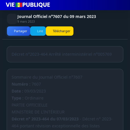
Journal Officiel n°7607 du 09 mars 2023
9 mars 2023
Partager
Lire
Télécharger
Décret n°2023-464 Arrêté interministériel n°005769
Sommaire du Journal Officiel n°7607
Numéro :
7607
Date :
09/03/2023
Type :
Ordinaire
PARTIE OFFICIELLE
MINISTERE DE L'INTÉRIEUR
Décret n° 2023-464 du 07/03/2023
- Décret n° 2023-
464 portant révision exceptionnelle des listes