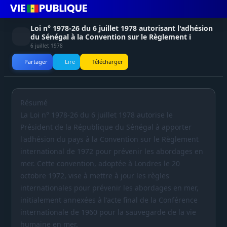
Loi n° 1978-26 du 6 juillet 1978 autorisant l'adhésion
du Sénégal à la Convention sur le Règlement i
6 juillet 1978
Partager
Lire
Télécharger
Résumé
La Loi n° 1978-26 du 6 juillet 1978 autorise le
Président de la République du Sénégal à apporter
l'adhésion du pays à la Convention sur le Règlement
international de 1972 pour prévenir les abordages en
mer. Cette convention, adoptée à Londres le 20
octobre 1972, vise à mettre à jour les règles
internationales pour prévenir les abordages en mer,
initialement annexées à l'acte final de la Conférence
internationale de 1960 pour la sauvegarde de la vie
humaine en mer.