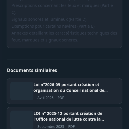
Prescriptions concernant les feux et marques (Partie
C).
Signaux sonores et lumineux (Partie D).
Exemptions pour certains navires (Partie E).
Annexes détaillant les caractéristiques techniques des
feux, marques et signaux sonores.
Documents similaires
Loi n°2026-09 portant création et
organisation du Conseil national de
Régulation des Médias (CNRM) –
Avril 2026
PDF
République du Sénégal
LOI n° 2025-12 portant création de
l'Office national de lutte contre la
Corruption (OFNAC)
Septembre 2025
PDF