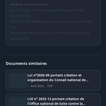
Durée et amendements
:
Durée initiale d'un an, renouvelable par tacite
reconduction.
Possibilité de dénonciation avec un préavis de trois
mois.
Amendements possibles à la demande de l'une ou
l'autre partie.
Documents similaires
Loi n°2026-09 portant création et
organisation du Conseil national de
Régulation des Médias (CNRM) –
Avril 2026
PDF
République du Sénégal
LOI n° 2025-12 portant création de
l'Office national de lutte contre la