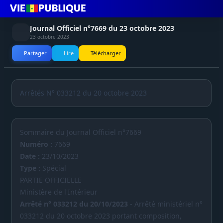
Journal Officiel n°7669 du 23 octobre 2023
23 octobre 2023
Partager
Lire
Télécharger
Arrêtés N° 033212 du 20 octobre 2023
Sommaire du Journal Officiel n°7669
Numéro :
7669
Date :
23/10/2023
Type :
Spécial
PARTIE OFFICIELLE
Ministère de l'Intérieur
Arrêté n° 033212 du 20/10/2023
- Arrêté ministériel n°
033212 du 20 octobre 2023 portant composition,