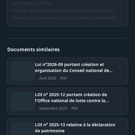
redevables et l'État.
Adapter le délai aux réalités administratives et aux
lenteurs de transmission des documents douaniers.
Documents similaires
Loi n°2026-09 portant création et
organisation du Conseil national de
Régulation des Médias (CNRM) –
Avril 2026
PDF
République du Sénégal
LOI n° 2025-12 portant création de
l'Office national de lutte contre la
Corruption (OFNAC)
Septembre 2025
PDF
LOI n° 2025-13 relative à la déclaration
de patrimoine