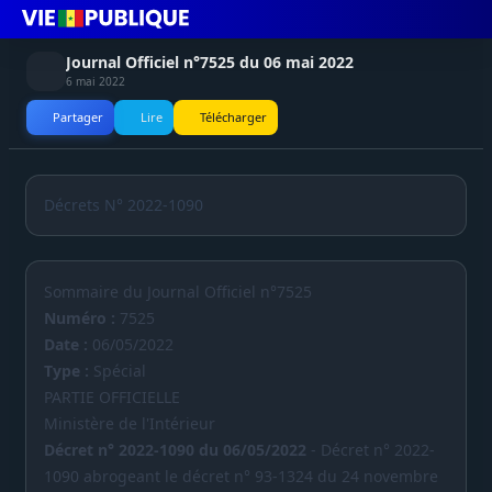
Journal Officiel n°7525 du 06 mai 2022
6 mai 2022
Partager
Lire
Télécharger
Décrets N° 2022-1090
Sommaire du Journal Officiel n°7525
Numéro :
7525
Date :
06/05/2022
Type :
Spécial
PARTIE OFFICIELLE
Ministère de l'Intérieur
Décret n° 2022-1090 du 06/05/2022
- Décret n° 2022-
1090 abrogeant le décret n° 93-1324 du 24 novembre