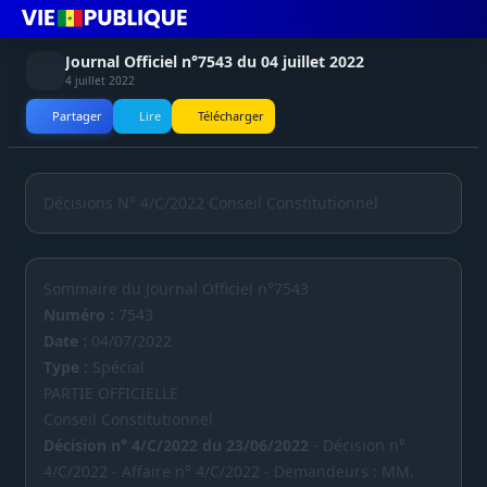
Journal Officiel n°7543 du 04 juillet 2022
4 juillet 2022
Partager
Lire
Télécharger
Décisions N° 4/C/2022 Conseil Constitutionnel
Sommaire du Journal Officiel n°7543
Numéro :
7543
Date :
04/07/2022
Type :
Spécial
PARTIE OFFICIELLE
Conseil Constitutionnel
Décision n° 4/C/2022 du 23/06/2022
- Décision n°
4/C/2022 - Affaire n° 4/C/2022 - Demandeurs : MM.