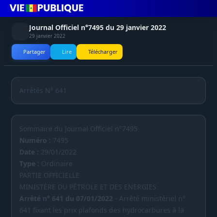
Journal Officiel n°7495 du 29 janvier 2022
29 janvier 2022
Partager
Lire
Télécharger
Arrêtés N° 641
Sommaire du Journal Officiel n°7495
Numéro :
7495
Date :
29/01/2022
Type :
Ordinaire
PARTIE OFFICIELLE
MINISTÈRE DU PÉTROLE ET DES ENERGIES
Arrêté n° 641 du 07/01/2022
- Arrêté ministèriel n°
641 fixant les prix plafonds des hydrocarbures à la